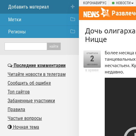
КОРОНАВИРУС
НОВОСТИ
Добавить материал
Развлеч
Метки
Дочь олигарха
Регионы
Ницце
Более месяца 
отметили
2
танцевальных
несчастьем. К
Последние комментарии
человека
в архиве
недавно.
Читайте новости в телеграм
Сообщить об ошибке
Топ сайтов
Забаненные участники
Правила
Частые вопросы
Ночная тема