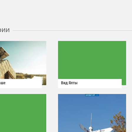
рии
аше
Вид Ялты