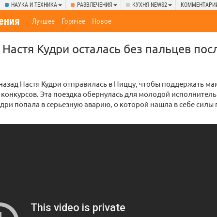
НАУКА И ТЕХНИКА
РАЗВЛЕЧЕНИЯ
КУХНЯ NEWS2
КОММЕНТАРИ
ения
Лучшее
Горячее
Новое
 Настя Кудри осталась без пальцев пос
назад Настя Кудри отправилась в Ниццу, чтобы поддержать ма
 конкурсов. Эта поездка обернулась для молодой исполните
удри попала в серьезную аварию, о которой нашла в себе силы