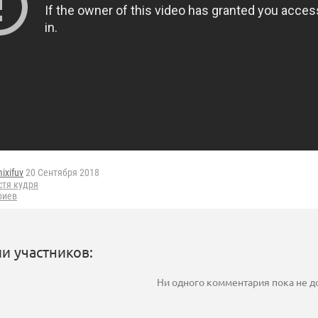
ixifuv
20 Сентября 2018
стя кудря
риев
и участников:
Ни одного комментария пока не 