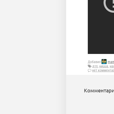
Добавил
mam
дтп
,
ницца
,
на
нет коммента
Комментари