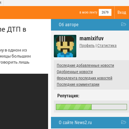
И
Вход
в мою ленту
2679
Об авторе
ле ДТП в
mamixifuv
Профиль
|
Статистика
му в одном из
льницы большим
 говорить лишь
Последние добавленные новости
Одобренные новости
Френдлента последних новостей
Последние комментарии
Репутация:
О сайте News2.ru