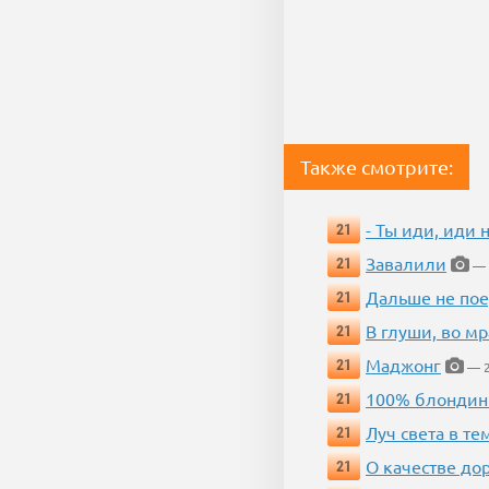
Также смотрите:
- Ты иди, иди 
21
Завалили
21
— 
Дальше не пое
21
В глуши, во мр
21
Маджонг
21
— 2
100% блондин
21
Луч света в те
21
О качестве до
21