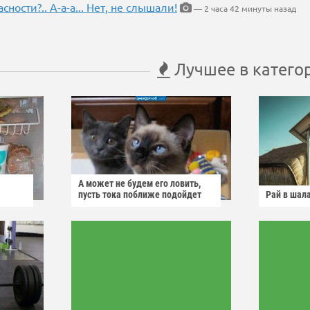
ности?.. А-а-а... Нет, не слышали!
— 2 часа 42 минуты назад
Лучшее в катего
А может не будем его ловить,
пусть тока поближе подойдет
Рай в шал