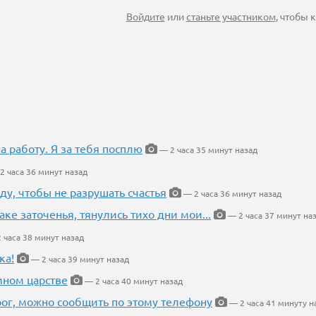
Войдите
или
станьте участником
, чтобы
на работу. Я за тебя посплю
— 2 часа 35 минут назад
2 часа 36 минут назад
ду, чтобы не разрушать счастья
— 2 часа 36 минут назад
аке заточенья, тянулись тихо дни мои...
— 2 часа 37 минут на
 часа 38 минут назад
ка!
— 2 часа 39 минут назад
мном царстве
— 2 часа 40 минут назад
рог, можно сообщить по этому телефону
— 2 часа 41 минуту н