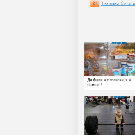
Техника безопас
21
Да были же сосиски, я ж
помню!!