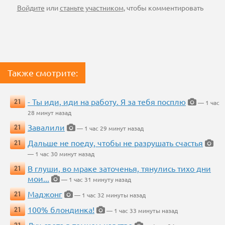
Войдите
или
станьте участником
, чтобы комментировать
Также смотрите:
- Ты иди, иди на работу. Я за тебя посплю
21
— 1 час
28 минут назад
Завалили
21
— 1 час 29 минут назад
Дальше не поеду, чтобы не разрушать счастья
21
— 1 час 30 минут назад
В глуши, во мраке заточенья, тянулись тихо дни
21
мои...
— 1 час 31 минуту назад
Маджонг
21
— 1 час 32 минуты назад
100% блондинка!
21
— 1 час 33 минуты назад
Луч света в темном царстве
21