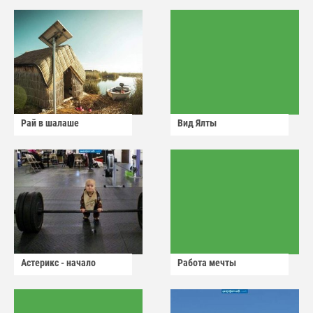
Рай в шалаше
Вид Ялты
Астерикс - начало
Работа мечты