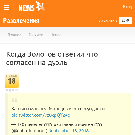
Вход
Развлечения
в мою ленту
2679
Лучшее
Горячее
Новое
Когда Золотов ответил что
согласен на дуэль
отметили
18
в архиве
Картина маслом: Мальцев и его секунданты
pic.twitter.com/7z0kpQY24c
— 120 шекелей????позитивный контент????
(@cot_olginonet)
September 13, 2018