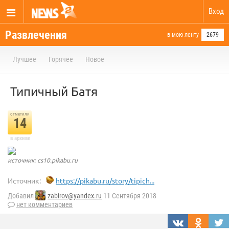
Вход
Развлечения
в мою ленту
2679
Лучшее
Горячее
Новое
Типичный Батя
отметили
14
в архиве
источник: cs10.pikabu.ru
Источник:
https://pikabu.ru/story/tipich...
Добавил
zabirov@yandex.ru
11 Сентября 2018
нет комментариев