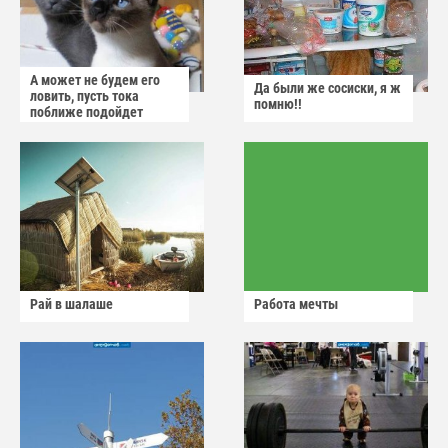
А может не будем его
Да были же сосиски, я ж
ловить, пусть тока
помню!!
поближе подойдет
Рай в шалаше
Работа мечты