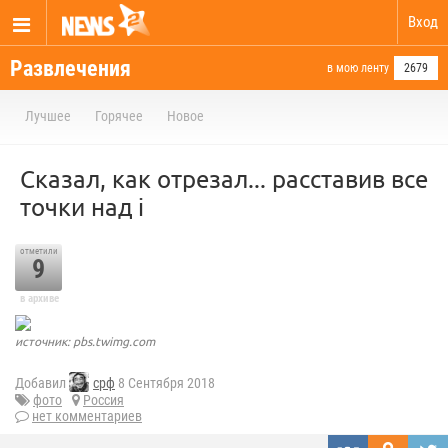
Вход
Развлечения
в мою ленту
2679
Лучшее
Горячее
Новое
Сказал, как отрезал... расставив все
точки над i
отметили
9
в архиве
источник: pbs.twimg.com
Добавил
срф
8 Сентября 2018
фото
Россия
нет комментариев