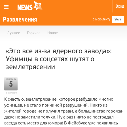
Вход
Развлечения
в мою ленту
2679
Лучшее
Горячее
Новое
«Это все из-за ядерного завода»:
Уфимцы в соцсетях шутят о
землетрясении
отметили
5
в архиве
К счастью, землетрясение, которое разбудило многих
уфимцев, не стало причиной разрушений. Никто из
жителей города не получил травм, а большинство горожан
даже не заметили толчки. Ну а раз никто не пострадал —
всегда есть место для юмора! В Фейсбуке уже появились