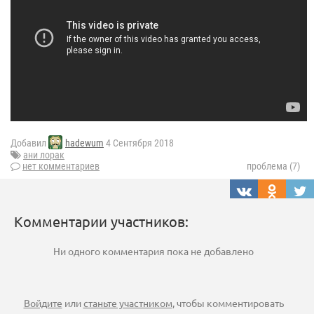
Добавил
hadewum
4 Сентября 2018
ани лорак
нет комментариев
проблема (7)
Комментарии участников:
Ни одного комментария пока не добавлено
Войдите
или
станьте участником
, чтобы комментировать