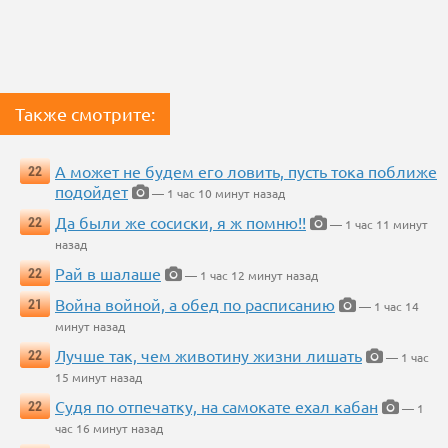
Также смотрите:
А может не будем его ловить, пусть тока поближе
22
подойдет
— 1 час 10 минут назад
Да были же сосиски, я ж помню!!
22
— 1 час 11 минут
назад
Рай в шалаше
22
— 1 час 12 минут назад
Война войной, а обед по расписанию
21
— 1 час 14
минут назад
Лучше так, чем животину жизни лишать
22
— 1 час
15 минут назад
Судя по отпечатку, на самокате ехал кабан
22
— 1
час 16 минут назад