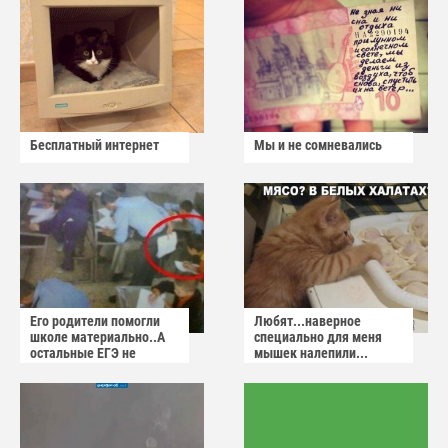
Бесплатный интернет
Мы и не сомневались
Его родители помогли
Любят...наверное
школе материально..А
специально для меня
остальные ЕГЭ не
мышек налепили...
сдадут