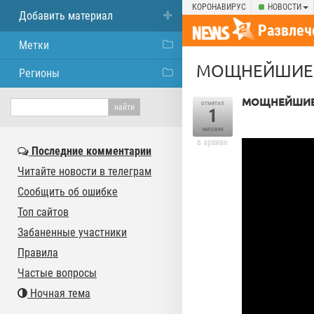
КОРОНАВИРУС
НОВОСТИ
Добавить материал
Развлеч
Метки
МОЩНЕЙШИЕ ТН
Регионы
МОЩНЕЙШИЕ Т
отметил
1
человек
в архиве
Последние комментарии
Читайте новости в телеграм
Сообщить об ошибке
Топ сайтов
Забаненные участники
Правила
Частые вопросы
Ночная тема