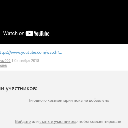
ttps://www.youtube.com/watch?...
zaz009
1 Сентября 2018
риев
и участников:
Ни одного комментария пока не добавлено
Войдите
или
станьте участником
, чтобы комментировать