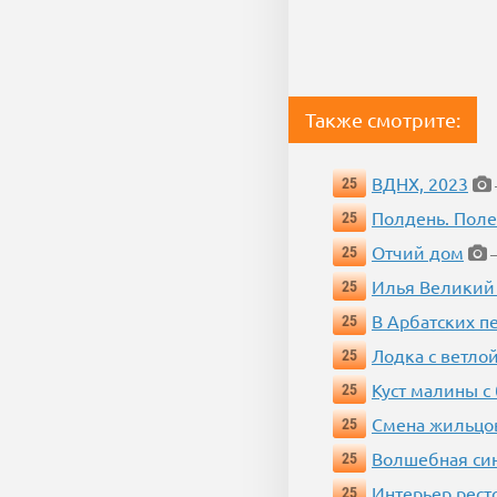
Также смотрите:
ВДНХ, 2023
25
Полдень. Пол
25
Отчий дом
25
—
Илья Великий
25
В Арбатских п
25
Лодка с ветло
25
Куст малины с
25
Смена жильцо
25
Волшебная си
25
Интерьер рест
25