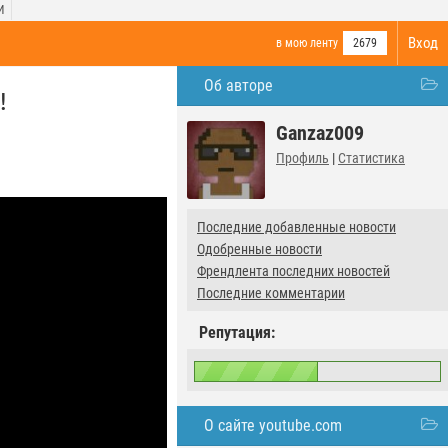
И
Вход
в мою ленту
2679
Об авторе
!
Ganzaz009
Профиль
|
Статистика
Последние добавленные новости
Одобренные новости
Френдлента последних новостей
Последние комментарии
Репутация:
О сайте youtube.com