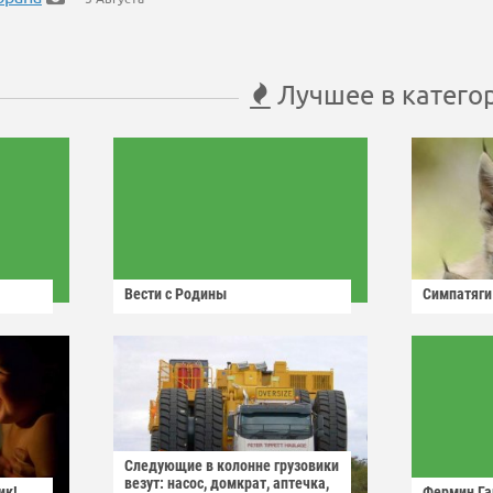
Лучшее в катего
Вести с Родины
Симпатяги
Следующие в колонне грузовики
везут: насос, домкрат, аптечка,
ик!
Фермин Га