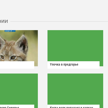
рии
Улочка в предгорье
рсия Севилья
Когда волк попадает в капкан