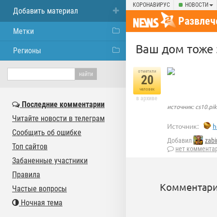
КОРОНАВИРУС
НОВОСТИ
Добавить материал
Развлеч
Метки
Ваш дом тоже 
Регионы
отметили
20
человек
в архиве
Последние комментарии
источник: cs10.pik
Читайте новости в телеграм
Источник:
h
Сообщить об ошибке
Добавил
zabi
Топ сайтов
нет коммента
Забаненные участники
Правила
Комментари
Частые вопросы
Ночная тема