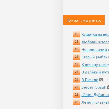
Также смотрите:
Кушетка на ве
28
Любовь Титова
28
Новодевичий м
28
Старый рыбак
28
К вечеру само
28
В далёкий пут
28
В Гомеле
28
— 3
Sergey Oussik
28
Юлия Дубини
28
Летняя сказка
28