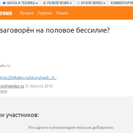
НАУКА И ТЕХНИКА
РАЗВЛЕЧЕНИЯ
КУХНЯ NEWS2
КОММЕНТАРИ
ения
Лучшее
Горячее
Новое
заговорён на половое бессилие?
abu.ru
ttps://pikabu.ru/story/vash_d...
rov@yandex.ru
31 Августа 2018
риев
и участников:
Ни одного комментария пока не добавлено