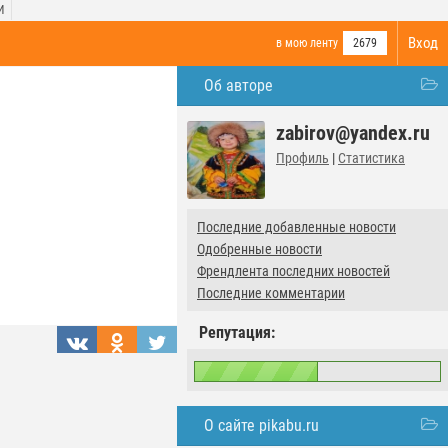
И
Вход
в мою ленту
2679
Об авторе
zabirov@yandex.ru
Профиль
|
Статистика
Последние добавленные новости
Одобренные новости
Френдлента последних новостей
Последние комментарии
Репутация:
О сайте pikabu.ru