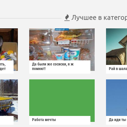
Лучшее в катего
ить,
Да были же сосиски, я ж
йдет
помню!!
Рай в шал
Работа мечты
Да иди ты