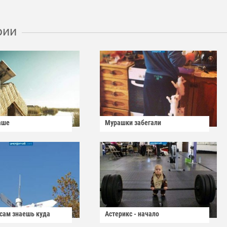
рии
аше
Мурашки забегали
 сам знаешь куда
Астерикс - начало