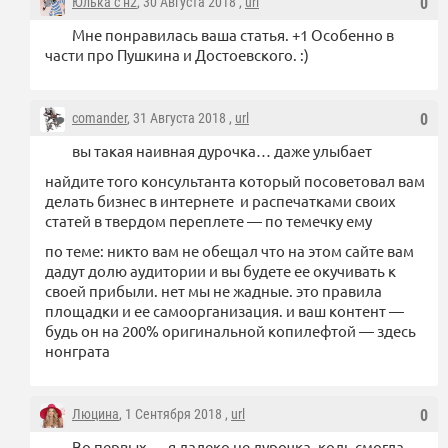
Юлька с н2
, 30 Августа 2018 ,
url
0
Мне понравилась ваша статья. +1 Особенно в
части про Пушкина и Достоевского. :)
comander
, 31 Августа 2018 ,
url
0
вы такая наивная дурочка… даже улыбает
найдите того консультанта который посоветовал вам
делать бизнес в интернете и распечатками своих
статей в твердом переплете — по темечку ему
по теме: никто вам не обещал что на этом сайте вам
дадут долю аудитории и вы будете ее окучивать к
своей прибыли. нет мы не жадные. это правила
площадки и ее самоорганизация. и ваш контент —
будь он на 200% оригинальной копилефтой — здесь
нонграта
Люцина
, 1 Сентября 2018 ,
url
0
Во первых — я далеко не дурочка, коль смогла