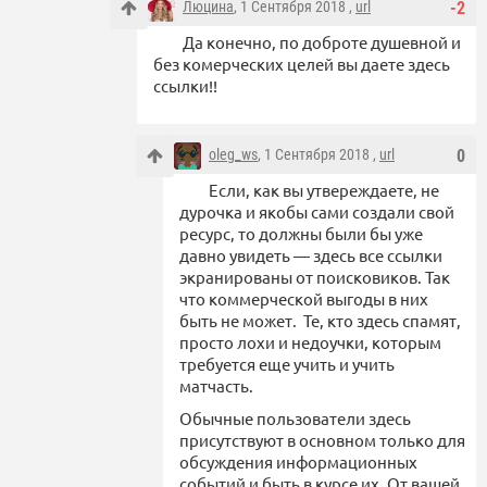
Люцина
, 1 Сентября 2018 ,
url
-2
Да конечно, по доброте душевной и
без комерческих целей вы даете здесь
ссылки!!
oleg_ws
, 1 Сентября 2018 ,
url
0
Если, как вы утвереждаете, не
дурочка и якобы сами создали свой
ресурс, то должны были бы уже
давно увидеть — здесь все ссылки
экранированы от поисковиков. Так
что коммерческой выгоды в них
быть не может. Те, кто здесь спамят,
просто лохи и недоучки, которым
требуется еще учить и учить
матчасть.
Обычные пользователи здесь
присутствуют в основном только для
обсуждения информационных
событий и быть в курсе их. От вашей