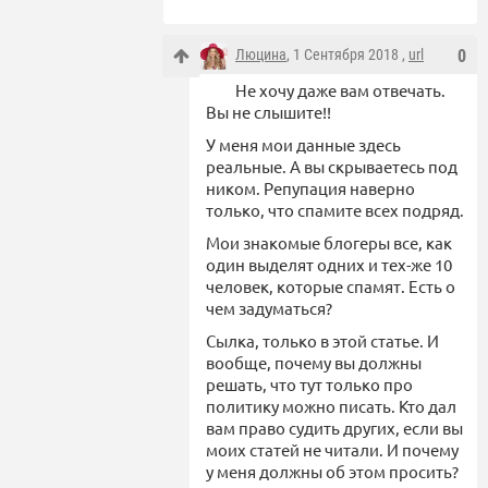
Люцина
, 1 Сентября 2018 ,
url
0
Не хочу даже вам отвечать.
Вы не слышите!!
У меня мои данные здесь
реальные. А вы скрываетесь под
ником. Репупация наверно
только, что спамите всех подряд.
Мои знакомые блогеры все, как
один выделят одних и тех-же 10
человек, которые спамят. Есть о
чем задуматься?
Сылка, только в этой статье. И
вообще, почему вы должны
решать, что тут только про
политику можно писать. Кто дал
вам право судить других, если вы
моих статей не читали. И почему
у меня должны об этом просить?