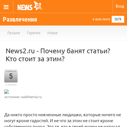
Вход
Развлечения
в мою ленту
2679
Лучшее
Горячее
Новое
News2.ru - Почему банят статьи?
Кто стоит за этим?
отметили
5
в архиве
источник: naidimenia.ru
Да никто просто никчемные людишки, которые ничего не
могут кроме гадостей. И не что за этим не стоит кроме
собственного пиара. Это те, кто в своей жизни не написал