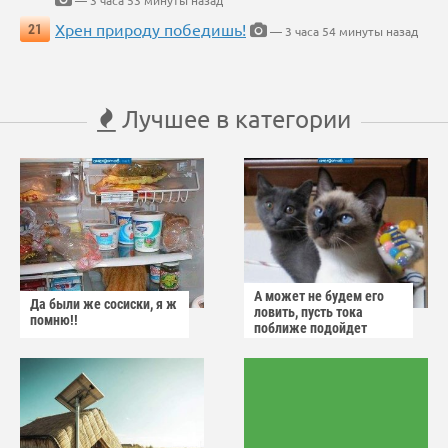
— 3 часа 53 минуты назад
Хрен природу победишь!
21
— 3 часа 54 минуты назад
Лучшее в категории
А может не будем его
Да были же сосиски, я ж
ловить, пусть тока
помню!!
поближе подойдет