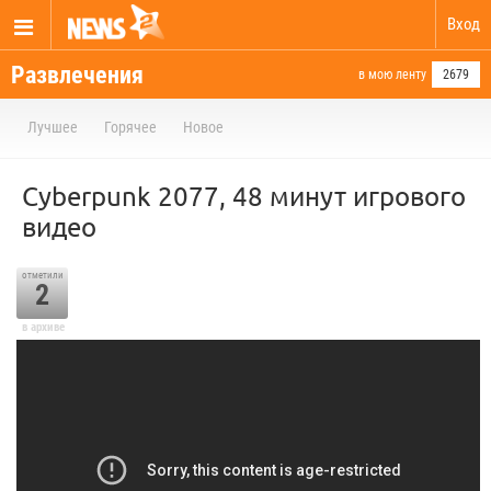
Вход
Развлечения
в мою ленту
2679
Лучшее
Горячее
Новое
Cyberpunk 2077, 48 минут игрового
видео
отметили
2
в архиве