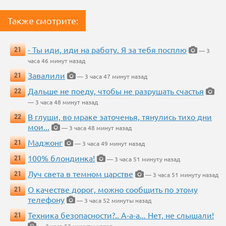
Также смотрите:
- Ты иди, иди на работу. Я за тебя посплю
21
— 3
часа 46 минут назад
Завалили
21
— 3 часа 47 минут назад
Дальше не поеду, чтобы не разрушать счастья
22
— 3 часа 48 минут назад
В глуши, во мраке заточенья, тянулись тихо дни
22
мои...
— 3 часа 48 минут назад
Маджонг
21
— 3 часа 49 минут назад
100% блондинка!
21
— 3 часа 51 минуту назад
Луч света в темном царстве
21
— 3 часа 51 минуту назад
О качестве дорог, можно сообщить по этому
21
телефону
— 3 часа 52 минуты назад
Техника безопасности?.. А-а-а... Нет, не слышали!
21