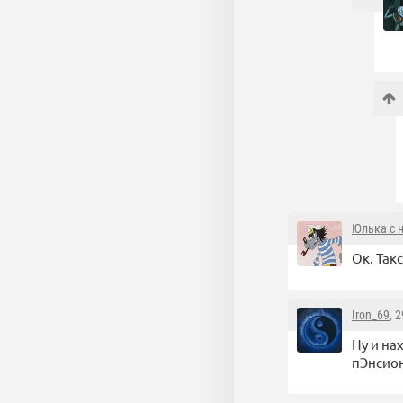
Юлька с 
Ок. Так
Iron_69
, 
Ну и на
пЭнсион