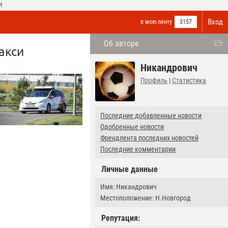
И
Вход
в мою ленту
3157
Об авторе
акси
Никандрович
Профиль
|
Статистика
Последние добавленные новости
Одобренные новости
Френдлента последних новостей
Последние комментарии
Личные данные
Имя: Никандрович
Местоположение: Н.Новгород
Репутация: