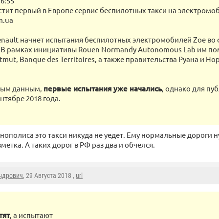
6:55
устит первый в Европе сервис беспилотных такси на электромо
m.ua
nault начнет испытания беспилотных электромобилей Zoe во
В рамках инициативы Rouen Normandy Autonomous Lab им по
tmut, Banque des Territoires, а также правительства Руана и Н
ным данным,
первые испытания уже начались
, однако для пу
нтябре 2018 года.
нополиса это такси никуда не уедет. Ему нормальные дороги 
етка. А таких дорог в РФ раз два и обчелся.
ндрович
, 29 Августа 2018 ,
url
тят
, а испытают