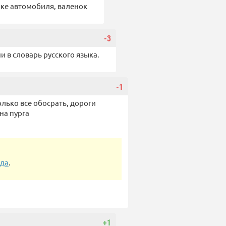
пке автомобиля, валенок
-3
и в словарь русского языка.
-1
олько все обосрать, дороги
дна пурга
ода
.
+1