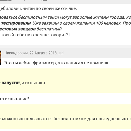
ебилович, читай по своей же ссылке.
оваться беспилотным такси могут взрослые жители города, ко
в
тестировании
. Уже заявили о своем желании 100 человек. Пр
естовых заездов
бесплатный.
стовый тебе ни о чем не говорит? Т
Никандрович
, 29 Августа 2018 ,
url
Это ты дебил-фрилансер, что написал не помнишь
 запустят
, а испытают
то испытание?
е можно воспользоваться беспилотником для повседневных п