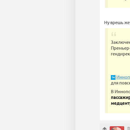
Ну врешь же
Заключен
Премьер-
гендирек
Инноп
для повс
В Иннопо
пассажир
медцентр
f