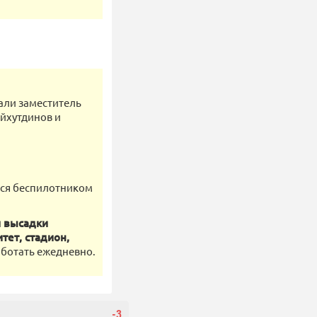
али заместитель
йхутдинов и
ься беспилотником
и высадки
тет, стадион,
работать ежедневно.
-3