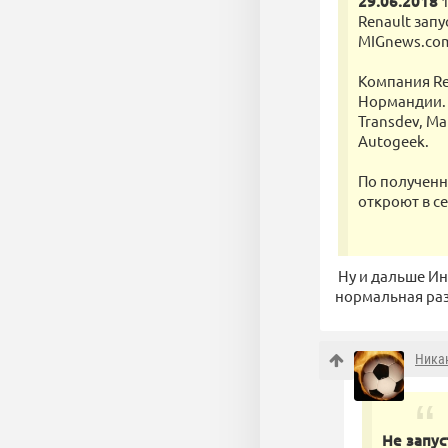
29.06.2018
1
Renault зап
MIGnews.co
Компания Re
Нормандии. 
Transdev, Ma
Autogeek.
По получен
откроют в се
Ну и дальше Ин
нормальная разм
Ника
Не запус