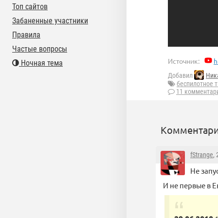
Топ сайтов
Забаненные участники
Правила
Частые вопросы
Источник:
h
Ночная тема
Добавил
Ник
беспилотное т
11 комментар
Комментари
fStrange
,
Не запу
И не первые в Е