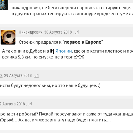
никандрович, не беги впереди паровоза. тестируют еще. 
в других странах тестируют. в сингапуре вроде есть уже 
Никандрович
, 30 Августа 2018 ,
url
Стренж придрался к "
первое в Европе
"
А так они и в Дубае и в
Японии
, где оно кстати платное и 
велика 5,3 км, но ему же не в терпеЖЖ
н2
, 29 Августа 2018 ,
url
систы будут недовольны, но это наше будущее. :)
29 Августа 2018 ,
url
хрена эти роботы!? Пускай переучивают и сажают туда «кандида
Эры»!… Ах да, им же зарплату надо будет платить....