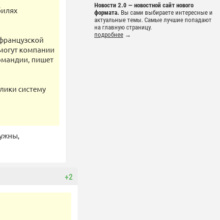
Новости 2.0 — новостной сайт нового
билях
формата.
Вы сами выбираете интересные и
актуальные темы. Самые лучшие попадают
на главную страницу.
подробнее
→
 французской
могут компании
ормандии, пишет
блики систему
нужны,
+2