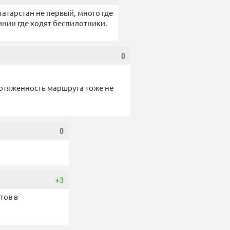
татарстан не первый, много где
линии где ходят беспилотники.
0
протяженность маршрута тоже не
0
+3
тов в