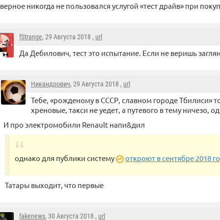
верное никогда не пользовался услугой «тест драйв» при поку
fStrange
, 29 Августа 2018 ,
url
Да Дебилович, тест это испытание. Если не веришь заглян
Никандрович
, 29 Августа 2018 ,
url
Тебе, «рожденому в СССР, славном городе Тбилиси» т
хреновые, такси не уедет, а путевого в тему ничезо, о
И про электромобили Renault напи&дил
однако для публики систему
откроют в сентябре 2018 г
Татары выходит, что первые
fakenews
, 30 Августа 2018 ,
url