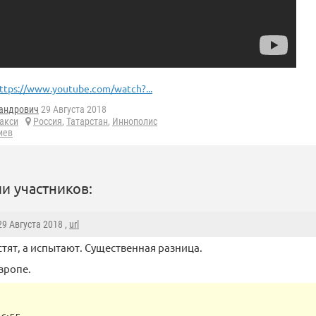
ttps://www.youtube.com/watch?...
андрович
29 Августа 2018
акси
Россия
,
Татарстан
,
Иннополис
иев
и участников:
 29 Августа 2018 ,
url
стят, а испытают. Существенная разница.
вропе.