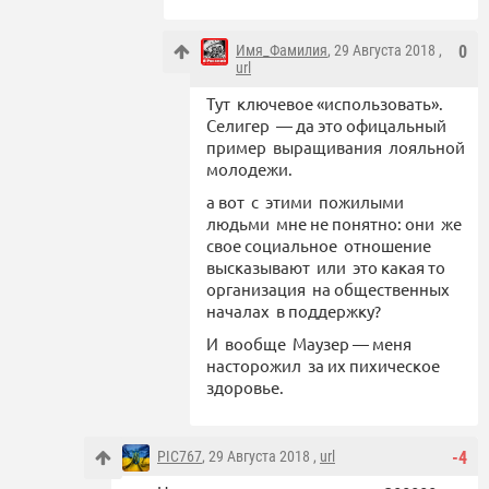
Имя_Фамилия
, 29 Августа 2018 ,
0
url
Тут ключевое «использовать».
Селигер — да это офицальный
пример выращивания лояльной
молодежи.
а вот с этими пожилыми
людьми мне не понятно: они же
свое социальное отношение
высказывают или это какая то
организация на общественных
началах в поддержку?
И вообще Маузер — меня
насторожил за их пихическое
здоровье.
PIC767
, 29 Августа 2018 ,
url
-4