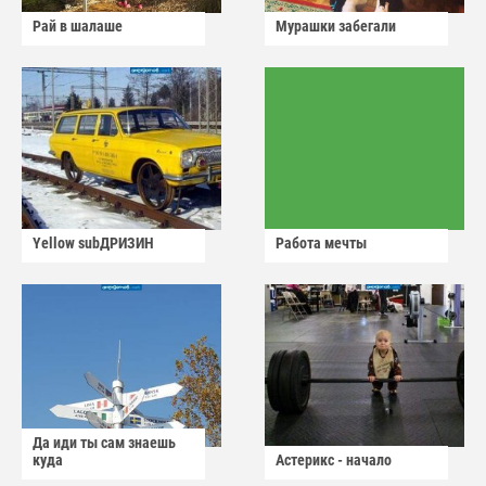
Рай в шалаше
Мурашки забегали
Yellow subДРИЗИН
Работа мечты
Да иди ты сам знаешь
куда
Астерикс - начало