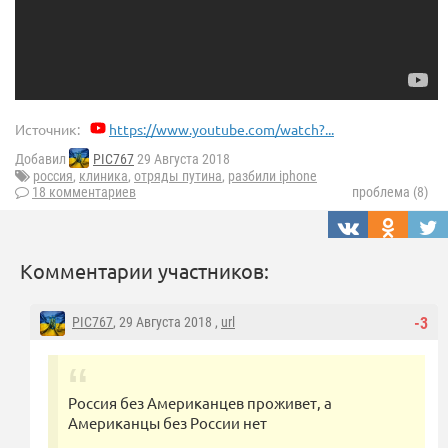
Источник:
https://www.youtube.com/watch?...
Добавил
PIC767
29 Августа 2018
россия
,
клиника
,
отряды путина
,
разбили iphone
18 комментариев
проблема (8)
Комментарии участников:
PIC767
, 29 Августа 2018 ,
url
-3
Россия без Американцев проживет, а
Американцы без России нет