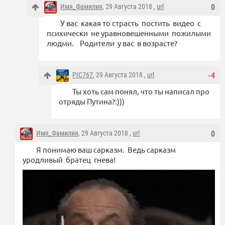
Имя_Фамилия
, 29 Августа 2018 ,
url
0
У вас какая то страсть постить видео с
психически не уравновешенными пожилыми
людми. Родители у вас в возрасте?
PIC767
, 29 Августа 2018 ,
url
-4
Ты хоть сам понял, что ты написал про
отряды Путина?:)))
Имя_Фамилия
, 29 Августа 2018 ,
url
0
Я понимаю ваш сарказм. Ведь сарказм
уродливый братец гнева!