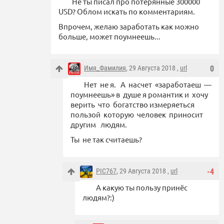
Не ты писал про потерянные 300000
USD? Облом искать по комментариям.
Впрочем, желаю заработать как можно
больше, может поумнеешь...
Имя_Фамилия
, 29 Августа 2018 ,
url
0
Нет не я. А насчет «заработаеш —
поумнеешь» в душе я романтик и хочу
верить что богатство измеряеться
пользой которую человек приносит
другим людям.
Ты не так считаешь?
PIC767
, 29 Августа 2018 ,
url
-4
А какую ты пользу принёс
людям?:)