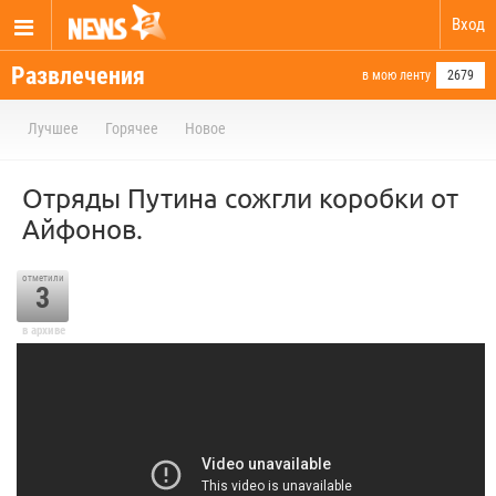
Вход
Развлечения
в мою ленту
2679
Лучшее
Горячее
Новое
Отряды Путина сожгли коробки от
Айфонов.
отметили
3
в архиве