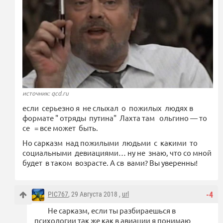
источник: qcd.ru
если серьезно я не слыхал о пожилых людях в
формате " отряды путина" Лахта там ольгино — то
се = все может быть.
Но сарказм над пожилыми людьми с какими то
социальными девиациями… ну не знаю, что со мной
будет в таком возрасте. А св вами? Вы уверенны!
PIC767
, 29 Августа 2018 ,
url
-4
Не сарказм, если ты разбираешься в
психологии так же как в авиации я понимаю