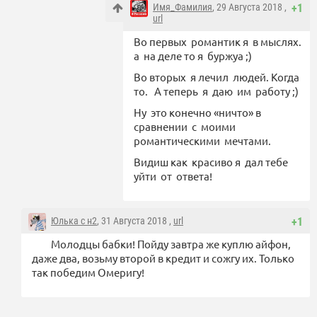
Имя_Фамилия
, 29 Августа 2018 ,
+1
url
Во первых романтик я в мыслях.
а на деле то я буржуа ;)
Во вторых я лечил людей. Когда
то. А теперь я даю им работу ;)
Ну это конечно «ничто» в
сравнении с моими
романтическими мечтами.
Видиш как красиво я дал тебе
уйти от ответа!
Юлька с н2
, 31 Августа 2018 ,
url
+1
Молодцы бабки! Пойду завтра же куплю айфон,
даже два, возьму второй в кредит и сожгу их. Только
так победим Омеригу!