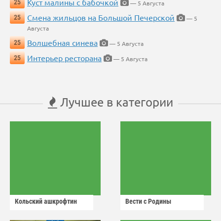
Куст малины с бабочкой
25
— 5 Августа
Смена жильцов на Большой Печерской
25
— 5
Августа
Волшебная синева
25
— 5 Августа
Интерьер ресторана
25
— 5 Августа
Лучшее в категории
Кольский ашкрофтин
Вести с Родины