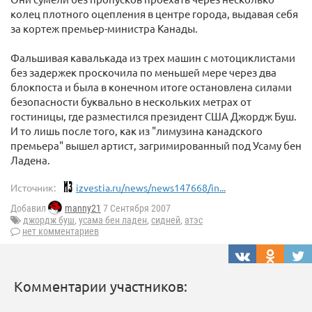
колец плотного оцепления в центре города, выдавая себя
за кортеж премьер-министра Канады.
Фальшивая кавалькада из трех машин с мотоциклистами
без задержек проскочила по меньшей мере через два
блокпоста и была в конечном итоге остановлена силами
безопасности буквально в нескольких метрах от
гостиницы, где разместился президент США Джордж Буш.
И то лишь после того, как из "лимузина канадского
премьера" вышел артист, загримированный под Усаму бен
Ладена.
Источник:
izvestia.ru/news/news147668/in...
Добавил
manny21
7 Сентября 2007
джордж буш
,
усама бен ладен
,
сидней
,
атэс
нет комментариев
Комментарии участников: