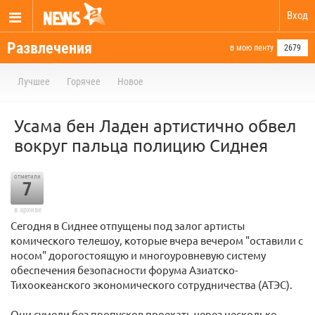
Вход
Развлечения
в мою ленту
2679
Лучшее
Горячее
Новое
Усама бен Ладен артистично обвел
вокруг пальца полицию Сиднея
отметили
7
в архиве
Сегодня в Сиднее отпущены под залог артисты
комического телешоу, которые вчера вечером "оставили с
носом" дорогостоящую и многоуровневую систему
обеспечения безопасности форума Азиатско-
Тихоокеанского экономического сотрудничества (АТЭС).
Они сумели без пропусков проехать через несколько