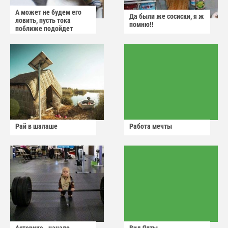
А может не будем его
Да были же сосиски, я ж
ловить, пусть тока
помню!!
поближе подойдет
Рай в шалаше
Работа мечты