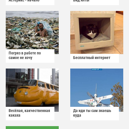
Астерикс - начало
Вид Ялты
Погряз в работе по
самое не хочу
Бесплатный интернет
Весёлая, какчественная
Да иди ты сам знаешь
какаха
куда