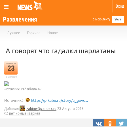
Вход
Развлечения
в мою ленту
2679
Лучшее
Горячее
Новое
А говорят что гадалки шарлатаны
отметили
23
в архиве
источник: cs7.pikabu.ru
Источник:
https://pikabu.ru/story/a_govo...
Добавил
zabirov@yandex.ru
23 Августа 2018
нет комментариев