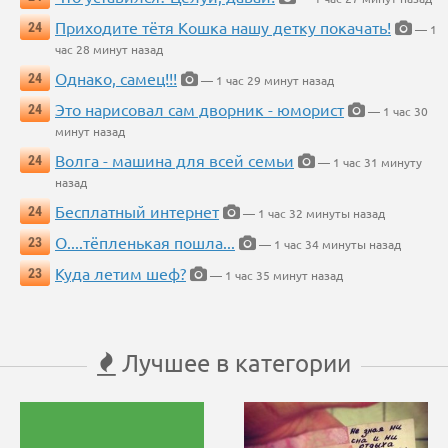
Приходите тётя Кошка нашу детку покачать!
24
— 1
час 28 минут назад
Однако, самец!!!
24
— 1 час 29 минут назад
Это нарисовал сам дворник - юморист
24
— 1 час 30
минут назад
Волга - машина для всей семьи
24
— 1 час 31 минуту
назад
Бесплатный интернет
24
— 1 час 32 минуты назад
О....тёпленькая пошла...
23
— 1 час 34 минуты назад
Куда летим шеф?
23
— 1 час 35 минут назад
Лучшее в категории