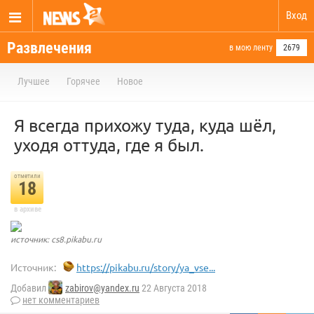
Вход
Развлечения
в мою ленту
2679
Лучшее
Горячее
Новое
Я всегда прихожу туда, куда шёл,
уходя оттуда, где я был.
отметили
18
в архиве
источник: cs8.pikabu.ru
Источник:
https://pikabu.ru/story/ya_vse...
Добавил
zabirov@yandex.ru
22 Августа 2018
нет комментариев