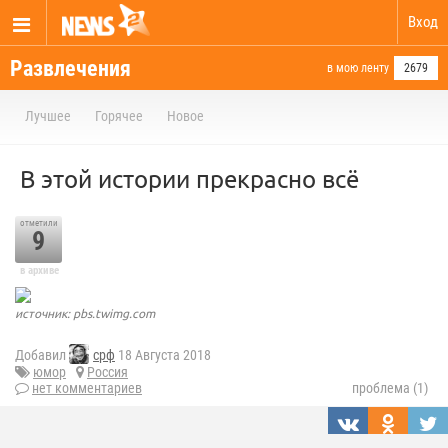
Вход
Развлечения
в мою ленту
2679
Лучшее
Горячее
Новое
В этой истории прекрасно всё
отметили
9
в архиве
источник: pbs.twimg.com
Добавил
срф
18 Августа 2018
юмор
Россия
нет комментариев
проблема (1)