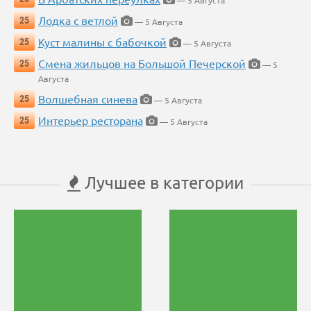
— 5 Августа
Лодка с ветлой
25
— 5 Августа
Куст малины с бабочкой
25
— 5 Августа
Смена жильцов на Большой Печерской
25
— 5
Августа
Волшебная синева
25
— 5 Августа
Интерьер ресторана
25
— 5 Августа
Лучшее в категории