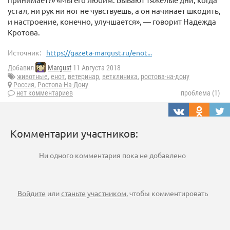
устал, ни рук ни ног не чувствуешь, а он начинает шкодить,
и настроение, конечно, улучшается», — говорит Надежда
Кротова.
Источник:
https://gazeta-margust.ru/enot...
Добавил
Margust
11 Августа 2018
животные
,
енот
,
ветеринар
,
ветклиника
,
ростова-на-дону
Россия
,
Ростова-На-Дону
нет комментариев
проблема (1)
Комментарии участников:
Ни одного комментария пока не добавлено
Войдите
или
станьте участником
, чтобы комментировать