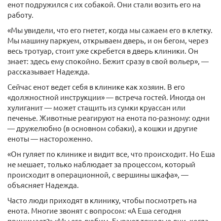
енот подружился с их собакой. Они стали возить его на
работу.
«Мы увидели, что его гнетет, когда мы сажаем его в клетку.
Мы машину паркуем, открываем дверь, и он бегом, через
весь тротуар, стоит уже скребется в дверь клиники. Он
знает: здесь ему спокойно. Бежит сразу в свой вольер», —
рассказывает Надежда.
Сейчас енот ведет себя в клинике как хозяин. В его
«должностной инструкции» — встреча гостей. Иногда он
хулиганит — может стащить из сумки круассан или
печенье. Животные реагируют на енота по-разному: одни
— дружелюбно (в основном собаки), а кошки и другие
еноты — настороженно.
«Он гуляет по клинике и видит все, что происходит. Но Еша
не мешает, только наблюдает за процессом, который
происходит в операционной, с вершины шкафа», —
объясняет Надежда.
Часто люди приходят в клинику, чтобы посмотреть на
енота. Многие звонят с вопросом: «А Еша сегодня
принимает?» «Мы его любим. Бывают тяжелые дни, когда