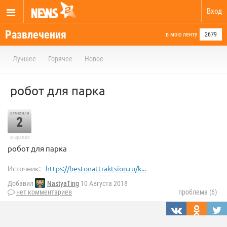
Вход
Развлечения
в мою ленту
2679
Лучшее
Горячее
Новое
робот для парка
отметили
2
в архиве
робот для парка
Источник:
https://bestonattraktsion.ru/k...
Добавил
NastyaTing
10 Августа 2018
нет комментариев
проблема (6)