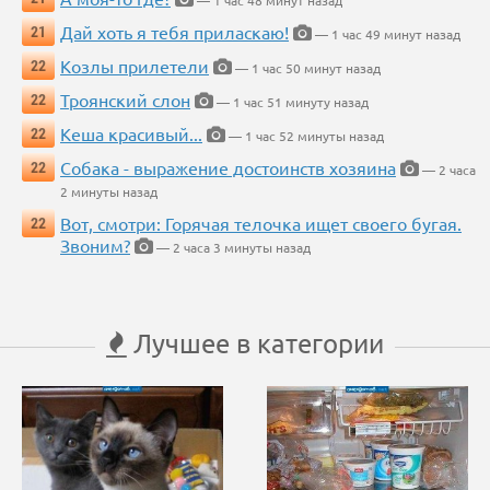
— 1 час 48 минут назад
Дай хоть я тебя приласкаю!
21
— 1 час 49 минут назад
Козлы прилетели
22
— 1 час 50 минут назад
Троянский слон
22
— 1 час 51 минуту назад
Кеша красивый...
22
— 1 час 52 минуты назад
Собака - выражение достоинств хозяина
22
— 2 часа
2 минуты назад
Вот, смотри: Горячая телочка ищет своего бугая.
22
Звоним?
— 2 часа 3 минуты назад
Лучшее в категории