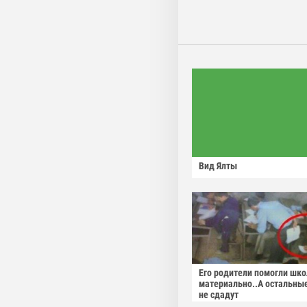
Вид Ялты
Его родители помогли шко
материально..А остальны
не сдадут