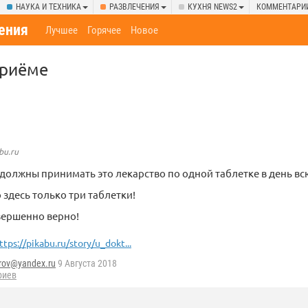
НАУКА И ТЕХНИКА
РАЗВЛЕЧЕНИЯ
КУХНЯ NEWS2
КОММЕНТАРИ
ения
Лучшее
Горячее
Новое
приёме
bu.ru
должны принимать это лекарство по одной таблетке в день в
 здесь только три таблетки!
вершенно верно!
ttps://pikabu.ru/story/u_dokt...
rov@yandex.ru
9 Августа 2018
риев