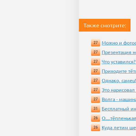
Также смотрите:
Можно и фотос
27
Презентация 
27
Что уставился?
27
Приходите тёт
27
Однако, самец!
27
Это нарисовал
27
Волга - машин
27
Бесплатный ин
31
О....тёпленькая
26
Куда летим ш
26