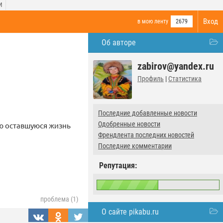
И
Вход
в мою ленту
2679
Об авторе
zabirov@yandex.ru
Профиль
|
Статистика
Последние добавленные новости
Одобренные новости
сю оставшуюся жизнь
Френдлента последних новостей
Последние комментарии
Репутация:
проблема (1)
О сайте pikabu.ru