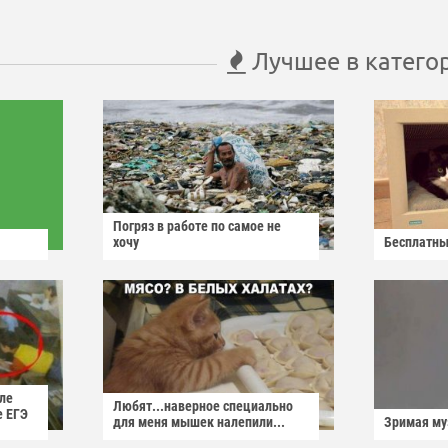
Лучшее в катего
Погряз в работе по самое не
хочу
Бесплатны
ле
Любят...наверное специально
е ЕГЭ
для меня мышек налепили...
Зримая м