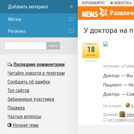
КОРОНАВИРУС
НОВОСТИ
Добавить материал
Развлеч
Метки
У доктора на 
Регионы
отметили
18
человек
в архиве
Последние комментарии
источник: cs7.pika
Читайте новости в телеграм
Доктор: — Вы 
Сообщить об ошибке
Пациент: — Но
Топ сайтов
Доктор: — Со
Забаненные участники
Источник:
h
Правила
Добавил
zabi
Частые вопросы
нет коммента
Ночная тема