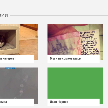
рии
й интернет
Мы и не сомневались
узыка
Иван Чернов