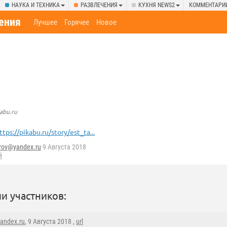
НАУКА И ТЕХНИКА
РАЗВЛЕЧЕНИЯ
КУХНЯ NEWS2
КОММЕНТАРИ
ения
Лучшее
Горячее
Новое
abu.ru
ttps://pikabu.ru/story/est_ta...
rov@yandex.ru
9 Августа 2018
й
и участников:
andex.ru
, 9 Августа 2018 ,
url