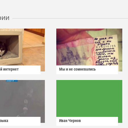
рии
й интернет
Мы и не сомневались
узыка
Иван Чернов