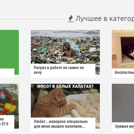
Лучшее в катего
Погряз в работе по самое не
хочу
Бесплатны
ле
Любят...наверное специально
е ЕГЭ
для меня мышек налепили...
Зримая м