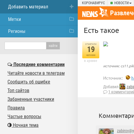
КОРОНАВИРУС
НОВОСТИ
Добавить материал
Развлеч
Метки
Есть такое
Регионы
отметили
19
человек
в архиве
Последние комментарии
источник: cs11.pik
Читайте новости в телеграм
Источник:
h
Сообщить об ошибке
Добавил
zabi
Топ сайтов
1 комментари
Забаненные участники
Правила
Комментари
Частые вопросы
Ночная тема
zabirov@y