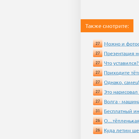
Также смотрите:
Можно и фотос
27
Презентация 
27
Что уставился?
27
Приходите тёт
27
Однако, самец!
27
Это нарисовал
27
Волга - машин
27
Бесплатный ин
31
О....тёпленькая
26
Куда летим ш
26