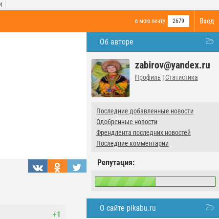
И
Вход
в мою ленту
2679
Об авторе
zabirov@yandex.ru
Профиль
|
Статистика
Последние добавленные новости
Одобренные новости
Френдлента последних новостей
Последние комментарии
Репутация:
О сайте pikabu.ru
+1