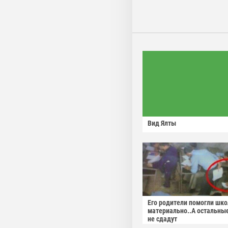
Вид Ялты
Его родители помогли шко
материально..А остальны
не сдадут