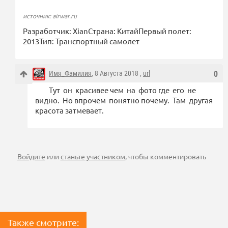
источник: airwar.ru
Разработчик: XianСтрана: КитайПервый полет:
2013Тип: Транспортный самолет
Имя_Фамилия
, 8 Августа 2018 ,
url
0
Тут он красивее чем на фото где его не
видно. Но впрочем понятно почему. Там другая
красота затмевает.
Войдите
или
станьте участником
, чтобы комментировать
Также смотрите: