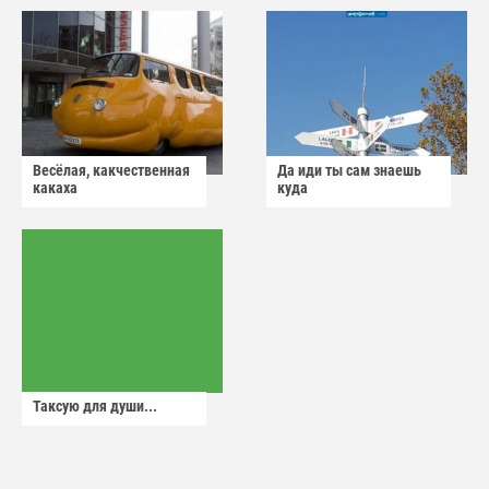
Весёлая, какчественная
Да иди ты сам знаешь
какаха
куда
Таксую для души...