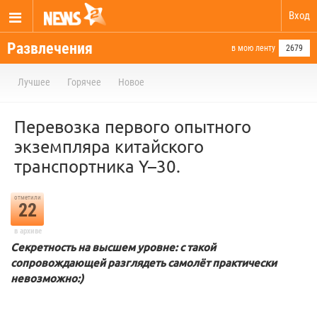
Вход
Развлечения
в мою ленту
2679
Лучшее
Горячее
Новое
Перевозка первого опытного
экземпляра китайского
транспортника Y–30.
отметили
22
в архиве
Секретность на высшем уровне: с такой
сопровождающей разглядеть самолёт практически
невозможно:)