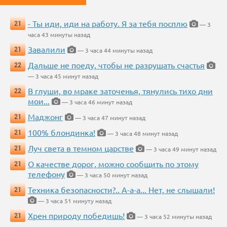
- Ты иди, иди на работу. Я за тебя посплю
21
— 3
часа 43 минуты назад
Завалили
21
— 3 часа 44 минуты назад
Дальше не поеду, чтобы не разрушать счастья
22
— 3 часа 45 минут назад
В глуши, во мраке заточенья, тянулись тихо дни
22
мои...
— 3 часа 46 минут назад
Маджонг
21
— 3 часа 47 минут назад
100% блондинка!
21
— 3 часа 48 минут назад
Луч света в темном царстве
21
— 3 часа 49 минут назад
О качестве дорог, можно сообщить по этому
21
телефону
— 3 часа 50 минут назад
Техника безопасности?.. А-а-а... Нет, не слышали!
21
— 3 часа 51 минуту назад
Хрен природу победишь!
21
— 3 часа 52 минуты назад