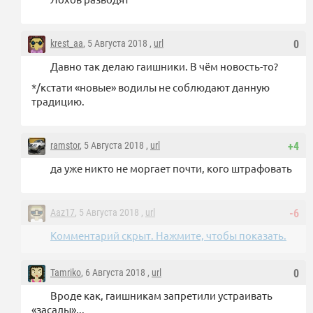
krest_aa
, 5 Августа 2018 ,
url
0
Давно так делаю гаишники. В чём новость-то?
*/кстати «новые» водилы не соблюдают данную
традицию.
ramstor
, 5 Августа 2018 ,
url
+4
да уже никто не моргает почти, кого штрафовать
Aaz17
, 5 Августа 2018 ,
url
-6
Комментарий скрыт. Нажмите, чтобы показать.
Tamriko
, 6 Августа 2018 ,
url
0
Вроде как, гаишникам запретили устраивать
«засады»...