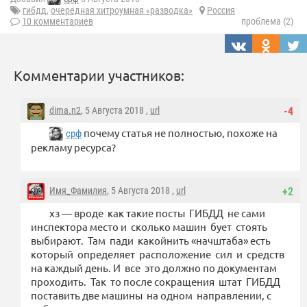
гибдд
,
очередная хитроумная «разводка»
Россия
10 комментариев
проблема (2)
Комментарии участников:
dima.n2
, 5 Августа 2018 ,
url
-4
почему статья не полностью, похоже на
срф
рекламу ресурса?
Имя_Фамилия
, 5 Августа 2018 ,
url
+2
хз — вроде как такие посты ГИБДД не сами
инспектора место и сколько машин бует стоять
выбирают. Там пади какойнить «начштаба» есть
который определяет расположение сил и средств
на каждый день. И все это должно по документам
проходить. Так то после сокращения штат ГИБДД
поставить две машины на одном направлении, с