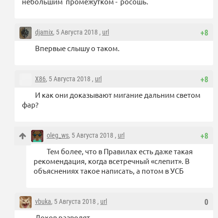
небольшим промежутком - росошь.
djamix
, 5 Августа 2018 ,
url
+8
Впервые слышу о таком.
X86
, 5 Августа 2018 ,
url
+8
И как они доказывают мигание дальним светом
фар?
oleg_ws
, 5 Августа 2018 ,
url
+8
Тем более, что в Правилах есть даже такая
рекомендация, когда всетречный «слепит». В
объяснениях такое написать, а потом в УСБ
vbuka
, 5 Августа 2018 ,
url
0
Лохов разводят