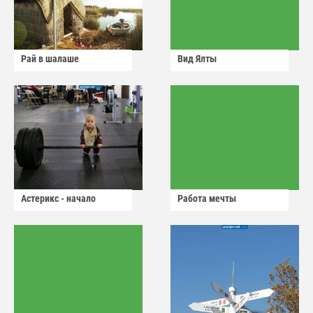
Рай в шалаше
Вид Ялты
Астерикс - начало
Работа мечты