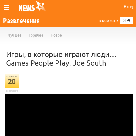
Вход
Развлечения
в мою ленту
2679
Лучшее
Горячее
Новое
Игры, в которые играют люди…
Games People Play, Joe South
отметили
20
в архиве