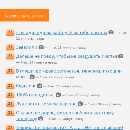
Также смотрите:
- Ты иди, иди на работу. Я за тебя посплю
21
— 1 час
22 минуты назад
Завалили
21
— 1 час 23 минуты назад
Дальше не поеду, чтобы не разрушать счастья
21
— 1 час 24 минуты назад
В глуши, во мраке заточенья, тянулись тихо дни
21
мои...
— 1 час 25 минут назад
Маджонг
21
— 1 час 26 минут назад
100% блондинка!
21
— 1 час 27 минут назад
Луч света в темном царстве
21
— 1 час 28 минут назад
О качестве дорог, можно сообщить по этому
21
телефону
— 1 час 29 минут назад
Техника безопасности?.. А-а-а... Нет, не слышали!
21