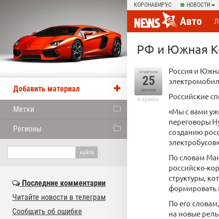
КОРОНАВИРУС
НОВОСТИ
Авто
Л
РФ и Южная К
Россия и Южна
отметили
25
электромобил
Добавить материал
человек
Российские сп
в архиве
Метки
«Мы с вами уж
переговоры Hy
Регионы
созданию рос
электробусов»
По словам Ман
российско-ко
структуры, ко
Последние комментарии
формировать и
Читайте новости в телеграм
По его словам
Сообщить об ошибке
на новые рель