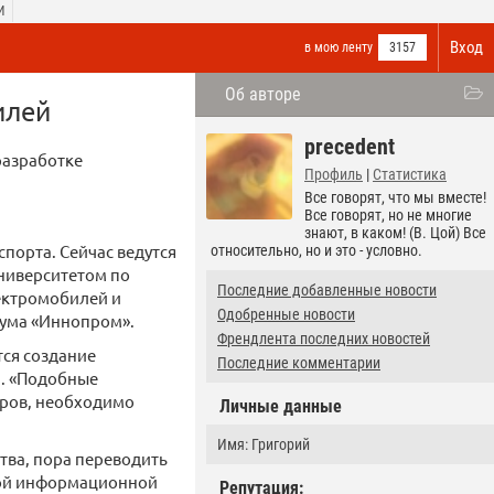
И
Вход
в мою ленту
3157
Об авторе
илей
precedent
разработке
Профиль
|
Статистика
Все говорят, что мы вместе!
Все говорят, но не многие
знают, в каком! (В. Цой) Все
порта. Сейчас ведутся
относительно, но и это - условно.
университетом по
Последние добавленные новости
ектромобилей и
Одобренные новости
рума «Иннопром».
Френдлента последних новостей
тся создание
Последние комментарии
й. «Подобные
оров, необходимо
Личные данные
Имя: Григорий
тва, пора переводить
нной информационной
Репутация: