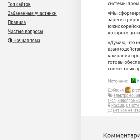
системы пром
Топ сайтов
«Мы сформиро
Забаненные участники
зарегистриров
Правила
южнокорейских
Частые вопросы
которого цити
Ночная тема
«Думаю, что и
взаимодейств
компаний про
готовы обеспе
совместных пр
Источник:
h
Добавил
prec
электромобил
гисп
,
иннопром-2
Россия
,
Санкт-
нет коммента
Комментари