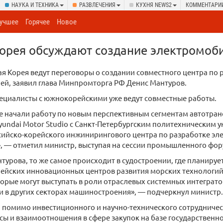
НАУКА И ТЕХНИКА
РАЗВЛЕЧЕНИЯ
КУХНЯ NEWS2
КОММЕНТАРИ
учшее
Горячее
Новое
орея обсуждают создание электромоб
я Корея ведут переговоры о создании совместного центра по 
ей, заявил глава Минпромторга РФ Денис Мантуров.
ециалисты с южнокорейскими уже ведут совместные работы.
е начали работу по новым перспективным сегментам автотранс
undai Motor Studio с Санкт-Петербургским политехническим 
сийско-корейского инжинирингового центра по разработке эл
, — отметил министр, выступая на сессии промышленного фо
турова, то же самое происходит в судостроении, где планируе
рейских инновационных центров развития морских технологи
торые могут выступать в роли отраслевых системных интеграт
 в других секторах машиностроения», — подчеркнул министр.
, помимо инвестиционного и научно-технического сотрудничес
сы и взаимоотношения в сфере закупок на базе государстве