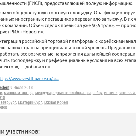
ышленности (ГИСП), предоставляющей полную информацию.
вали общедоступную торговую площадку. Она функционирует в
анных иностранных поставщиков перевалило за тысячу. В их 
 компаний. Объем сделок превысил уже $0,5 трлн», — прогн
рует РИА «Новости».
нтеграция российской торговой платформы с корейскими анал
ию наших стран на принципиально иной уровень. Предлагаю 
работать все возможные направления дальнейшей кооперации
чить господдержку и преференциальные условия на всех этап
оектов», — добавил он.
ttps://www.vestifinance.ru/ar...
edent
9 Июля 2018
и
,
минпромторг рф
,
международная коллаборация
,
спбпу
,
инжиниринговый 
018
Петербург
,
Екатеринбург
,
Южная Корея
риев
и участников: