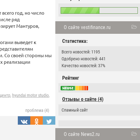
сего год, но число
числе ряд
озирует Мантуров,
О сайте vestifinance.ru
Статистика:
огами выведет к
представителям
Всего новостей: 1195
. Со своей стороны мы
Одобрено новостей: 441
ах реализации
Качество новостей: 37%
Рейтинг
центр
,
hyundai motor studio
,
Отзывы о сайте (4)
Спамный сайт
проблема (4)
О сайте News2.ru