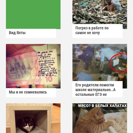
Погряз в работе по
Вид Ялты
самое не хочу
Его родители помогли
школе материально..А
Мы и не сомневались
остальные ЕГЭ не
сдадут