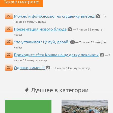
Также смотрите:
Можно и фотосессию, но сгущенку вперед
27
— 7
часов 51 минуту назад
Презентация нового блюда
27
— 7 часов 52 минуты
назад
Что уставился? Целуй, давай!
27
— 7 часов 52 минуты
назад
Приходите тётя Кошка нашу детку покачать!
27
— 7
часов 53 минуты назад
Однако, самец!!!
27
— 7 часов 54 минуты назад
Лучшее в категории