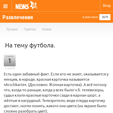
Вход
Развлечения
в мою ленту
2679
Лучшее
Горячее
Новое
На тему футбола.
отметил
1
в архиве
Есть один забавный факт. Если кто не знает, оказывается у
немцев, в народе, красная карточка называется
«Arschkarte». (Дословно: Жопная карточка). А всё потому
что, когда-то раньше, когда у всех были ч.б. телевизоры,
судьи клали красные карточки сзади в карман шорт, а
жёлтые в нагрудный. Телезрители, видя откуда карточку
достают, могли понять, какого она цвета (на экране было
сложно разобрать цвет).