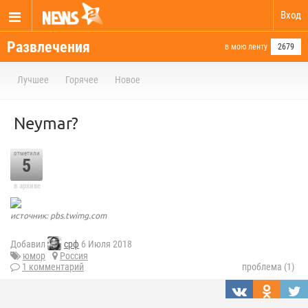
Вход
Развлечения
в мою ленту
2679
Лучшее
Горячее
Новое
Neymar?
отметили
5
в архиве
источник: pbs.twimg.com
Добавил
срф
6 Июля 2018
юмор
Россия
1 комментарий
проблема (1)