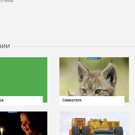
ту назад
рии
ов
Симпатяги