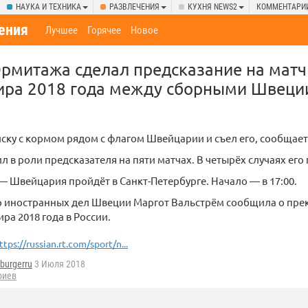
НАУКА И ТЕХНИКА
РАЗВЛЕЧЕНИЯ
КУХНЯ NEWS2
КОММЕНТАРИ
ения
Лучшее
Горячее
Новое
Эрмитажа сделал предсказание на матч
ира 2018 года между сборными Швеци
ску с кормом рядом с флагом Швейцарии и съел его, сообщает
л в роли предсказателя на пяти матчах. В четырёх случаях его
 Швейцария пройдёт в Санкт-Петербурге. Начало — в 17:00.
р иностранных дел Швеции Маргот Вальстрём сообщила о пр
ра 2018 года в России.
ttps://russian.rt.com/sport/n...
burgerru
3 Июля 2018
риев