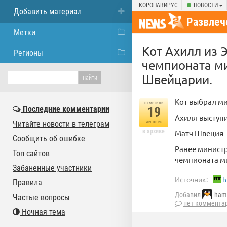
КОРОНАВИРУС
НОВОСТИ
Добавить материал
Развлеч
Метки
Кот Ахилл из 
Регионы
чемпионата м
Швейцарии.
Кот выбрал ми
отметили
Последние комментарии
19
Ахилл выступи
Читайте новости в телеграм
человек
в архиве
Матч Швеция —
Сообщить об ошибке
Ранее минист
Топ сайтов
чемпионата ми
Забаненные участники
Источник:
h
Правила
Добавил
ham
Частые вопросы
нет коммента
Ночная тема