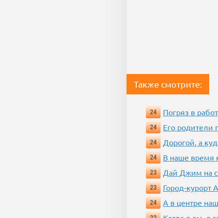
Также смотрите:
Погряз в работ
24
Его родители 
24
Дорогой, а куд
24
В наше время 
24
Дай Джим на с
23
Город-курорт 
23
А в центре наш
24
Когда я ем, я 
22