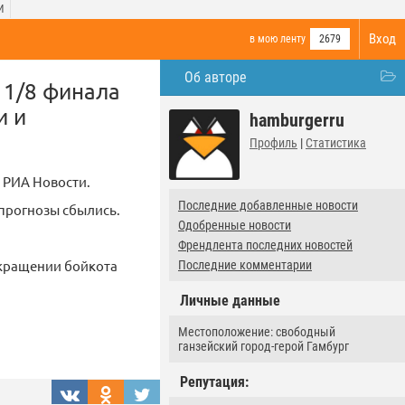
И
Вход
в мою ленту
2679
Об авторе
 1/8 финала
и и
hamburgerru
Профиль
|
Статистика
 РИА Новости.
Последние добавленные новости
 прогнозы сбылись.
Одобренные новости
Френдлента последних новостей
екращении бойкота
Последние комментарии
Личные данные
Местоположение: свободный
ганзейский город-герой Гамбург
Репутация: