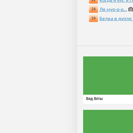
Ля мур-р-р...
24
Белка в дупле
24
Вид Ялты