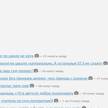
е по самое не хочу
— 53 минуты назад
помогли школе материально..А остальные ЕГЭ не сдадут
а наш гид пропал?
— 56 минут назад
кони без принцев ценнее, чем принцы с конями
— 57 мину
частье лапу мне
— 58 минут назад
Анадырь +10 в августе добро пожаловать
— 59 минут назад
 учитель по муз.литературе))
— 1 час 0 минут назад
глух и нем, хитёр и быстр, и дьявольски умён