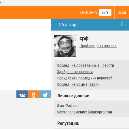
И
Вход
в мою ленту
2679
Об авторе
срф
Профиль
|
Статистика
Последние добавленные новости
Одобренные новости
Френдлента последних новостей
Последние комментарии
Личные данные
Имя: Рафиль
Местоположение: Башкортостан
Репутация: