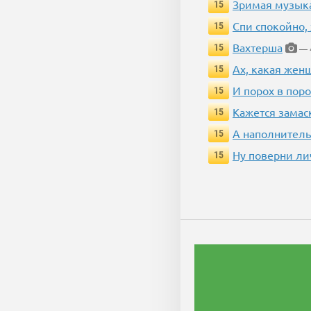
Зримая музык
15
Спи спокойно, 
15
Вахтерша
15
— 4
Ах, какая жен
15
И порох в поро
15
Кажется замас
15
А наполнитель
15
Ну поверни ли
15