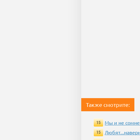
Также смотрите:
Мы и не сомне
15
Любят...навер
15