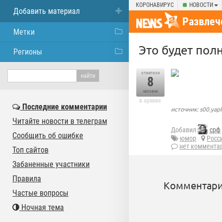
КОРОНАВИРУС
НОВОСТИ
Добавить материал
Развлеч
Метки
Это будет пол
Регионы
отметили
8
человек
в архиве
Последние комментарии
источник: s00.yap
Читайте новости в телеграм
Добавил
срф
Сообщить об ошибке
юмор
Росс
нет коммента
Топ сайтов
Забаненные участники
Правила
Комментари
Частые вопросы
Ночная тема