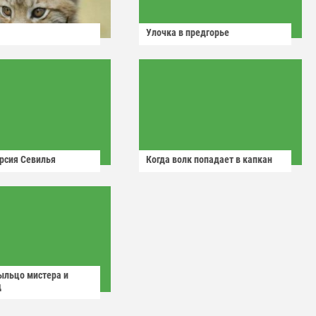
Улочка в предгорье
рсия Севилья
Когда волк попадает в капкан
ыльцо мистера и
д