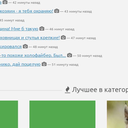
а
— 42 минуты назад
хозяин - я тебя охраняю!
— 43 минуты назад
5 минут назад
щина! Мне б такую
— 46 минут назад
ховницах и стулья крепкие!
— 47 минут назад
кировался
— 48 минут назад
-то похоже холофайбер. Был...
— 50 минут назад
чико, дай поцелую
— 51 минуту назад
Лучшее в катего