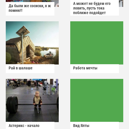
А может не будем его
Да были же сосиски, я ж
ловить, пусть тока
помню!!
поближе подойдет
Рай в шалаше
Работа мечты
Астерикс - начало
Вид Ялты