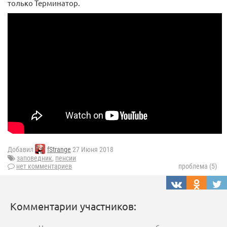
только Терминатор.
Добавил
fStrange
27 Июня 2018
заповедник
,
пенсии
нет комментариев
проблема (5)
Комментарии участников: