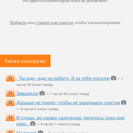
Ни одного комментария пока не добавлено
Войдите
или
станьте участником
, чтобы комментировать
Также смотрите:
- Ты иди, иди на работу. Я за тебя посплю
22
— 7
часов 58 минут назад
Завалили
22
— 7 часов 59 минут назад
Дальше не поеду, чтобы не разрушать счастья
23
— 8 часов 0 минут назад
В глуши, во мраке заточенья, тянулись тихо дни
23
мои...
— 8 часов 1 минуту назад
Маджонг
22