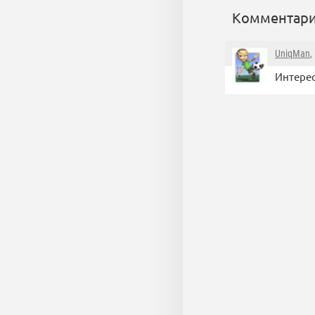
Комментари
UniqMan
,
Интерес