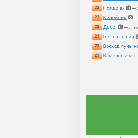
Полдень.
23
— 5
Келейник
23
— 
Двое.
23
— 5 час
Без названия
23
Восход луны н
23
Каменный мос
23