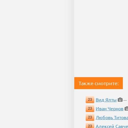
Также смотрите:
Вид Ялты
23
— 5
Иван Чернов
23
Любовь Титов
23
Алексей Савч
23