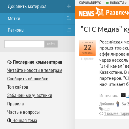
КОРОНАВИРУС
НОВОСТИ
Добавить материал
Развлеч
Метки
"СТС Медиа" к
Регионы
Российская м
отметили
22
процентов акц
аффилированн
человека
в архиве
через несколь
Последние комментарии
"31-й канал" в
Читайте новости в телеграм
Казахстане. В
партнеров. "С
Сообщить об ошибке
насчитывает б
Топ сайтов
Забаненные участники
Источник:
l
Правила
Добавил
Swi
стс
Частые вопросы
1 комментари
Ночная тема