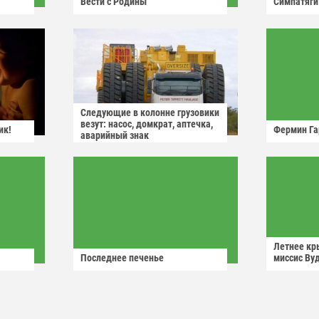
Вести с Родины
Симпатяги
Следующие в колонне грузовики
везут: насос, домкрат, аптечка,
ик!
Фермин Га
аварийный знак
Летнее кр
Последнее печенье
миссис Ву