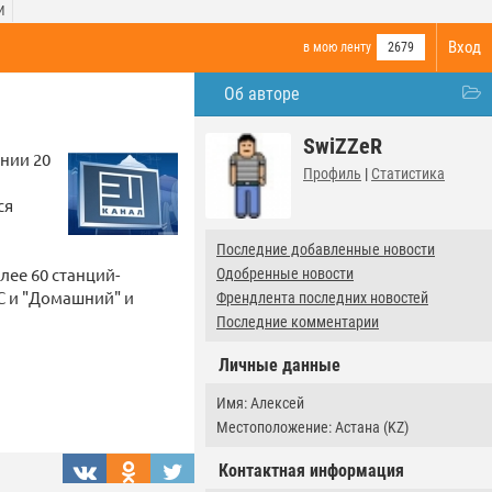
И
Вход
в мою ленту
2679
Об авторе
SwiZZeR
нии 20
Профиль
|
Статистика
ся
Последние добавленные новости
лее 60 станций-
Одобренные новости
ТС и "Домашний" и
Френдлента последних новостей
Последние комментарии
Личные данные
Имя: Алексей
Местоположение: Астана (KZ)
Контактная информация