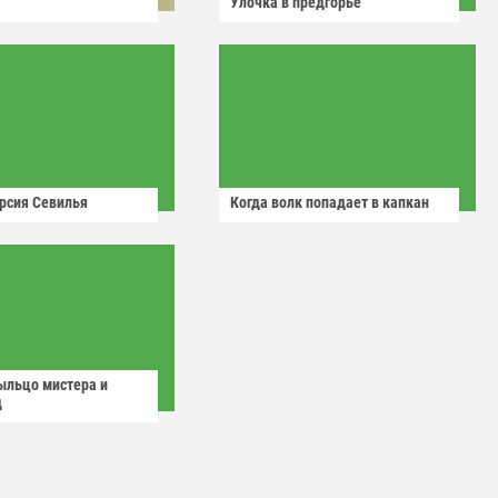
Улочка в предгорье
рсия Севилья
Когда волк попадает в капкан
ыльцо мистера и
д