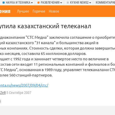
НАУКА И ТЕХНИКА
РАЗВЛЕЧЕНИЯ
КУХНЯ NEWS2
КОММЕНТАРИ
ения
Лучшее
Горячее
Новое
упила казахстанский телеканал
едиакомпания "CTC Медиа" заключила соглашение о приобрете
ий казахстанского "31 канала" и большинства акций в
ых компаниях. Стоимость сделки, которая должна завершить
ко месяцев, составила 65 миллионов долларов.
ещает с 1992 года и занимает четвертое место по величине в
 состав сети входят 11 региональных компаний и филиалов и бо
ТС Медиа", основанная в 1989 году, управляет телеканалами С
олее 560 станций-партнеров.
enta.ru/news/2007/09/04/ctc/
ZZeR
5 Сентября 2007
й