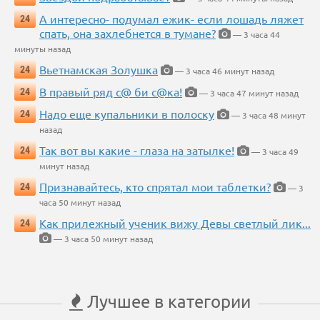
А интересно- подумал ежик- если лошадь ляжет
24
спать, она захлебнется в тумане?
— 3 часа 44
минуты назад
Вьетнамская Золушка
24
— 3 часа 46 минут назад
В правый ряд с@ би с@ка!
24
— 3 часа 47 минут назад
Надо еще купальники в полоску
24
— 3 часа 48 минут
назад
Так вот вы какие - глаза на затылке!
24
— 3 часа 49
минут назад
Признавайтесь, кто спрятал мои таблетки?
24
— 3
часа 50 минут назад
Как прилежный ученик вижу Девы светлый лик...
24
— 3 часа 50 минут назад
Лучшее в категории