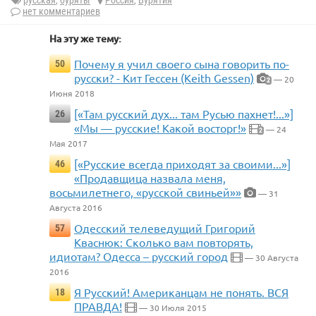
русская
,
буряты
Россия
,
Бурятия
нет комментариев
На эту же тему:
Почему я учил своего сына говорить по-
50
русски? - Кит Гессен (Keith Gessen)
— 20
2
Июня 2018
[«Там русский дух... там Русью пахнет!...»]
26
«Мы — русские! Какой восторг!»
— 24
2
Мая 2017
[«Русские всегда приходят за своими...»]
46
«Продавщица назвала меня,
восьмилетнего, «русской свиньей»»
— 31
Августа 2016
Одесский телеведущий Григорий
57
Кваснюк: Сколько вам повторять,
идиотам? Одесса – русский город
— 30 Августа
2016
Я Русский! Американцам не понять. ВСЯ
18
ПРАВДА!
— 30 Июля 2015