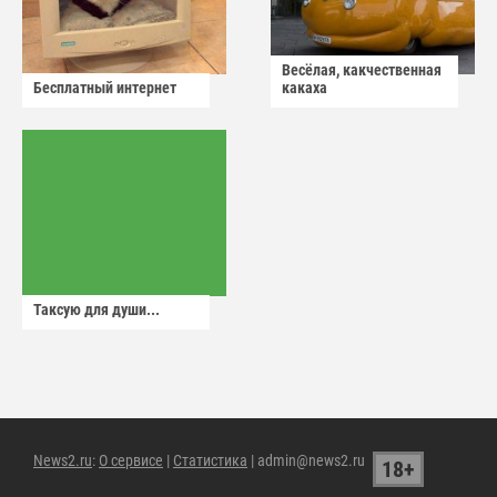
Весёлая, какчественная
Бесплатный интернет
какаха
Таксую для души...
News2.ru
:
О сервисе
|
Статистика
| admin@news2.ru
18+