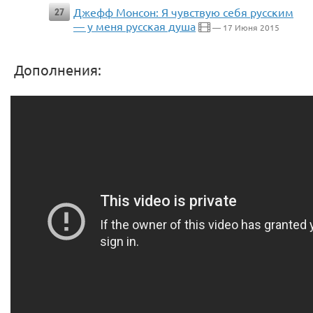
Джефф Монсон: Я чувствую себя русским
27
— у меня русская душа
— 17 Июня 2015
Дополнения: