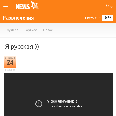
Вход
Развлечения
в мою ленту
2679
Лучшее
Горячее
Новое
Я русская!))
отметили
24
в архиве