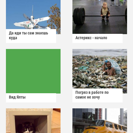
Да иди ты сам знаешь
куда
Астерикс - начало
Погряз в работе по
Вид Ялты
самое не хочу