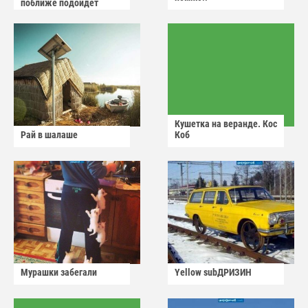
поближе подойдет
Кушетка на веранде. Кос
Рай в шалаше
Коб
Мурашки забегали
Yellow subДРИЗИН