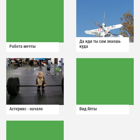
Да иди ты сам знаешь
Работа мечты
куда
Астерикс - начало
Вид Ялты