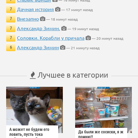
— 16 минут назад
Дачная история
7
— 17 минут назад
Внезапно
7
— 18 минут назад
Александр Зимин.
7
— 19 минут назад
Соловки. Корабли у причала
7
— 20 минут назад
Александр Зимин
6
— 21 минуту назад
Лучшее в категории
А может не будем его
Да были же сосиски, я ж
ловить, пусть тока
помню!!