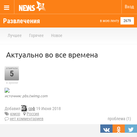
Вход
Развлечения
в мою ленту
2679
Лучшее
Горячее
Новое
Актуально во все времена
отметили
5
в архиве
источник: pbs.twimg.com
Добавил
срф
19 Июня 2018
юмор
Россия
нет комментариев
проблема (1)