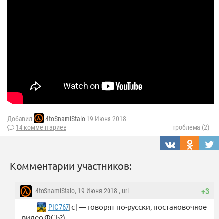
Добавил
4toSnamiStalo
19 Июня 2018
14 комментариев
проблема (2)
Комментарии участников:
4toSnamiStalo
, 19 Июня 2018 ,
url
+3
[с] — говорят по-русски, постановочное
PIC767
видео ФСБ?)