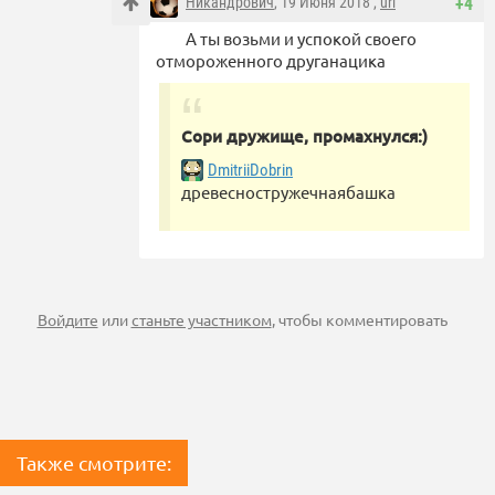
Никандрович
, 19 Июня 2018 ,
url
+4
А ты возьми и успокой своего
отмороженного друганацика
Сори дружище, промахнулся:)
DmitriiDobrin
древесностружечнаябашка
Войдите
или
станьте участником
, чтобы комментировать
Также смотрите: