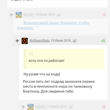
PIC767
, 19 Июня 2018 ,
url
-9
Комментарий скрыт. Нажмите, чтобы
показать.
4toSnamiStalo
, 19 Июня 2018 ,
url
+5
хоть что-то работает
Ну разве что на ходу)
Россия пять лет подряд занимала первое
место в чемпионате мира по танковому
биатлону. Для сведения тебе.
PIC767
, 19 Июня 2018 ,
url
-8