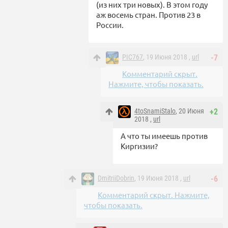
(из них три новых). В этом году
аж восемь стран. Против 23 в
России.
PIC767
, 19 Июня 2018 ,
url
-7
Комментарий скрыт.
Нажмите, чтобы показать.
4toSnamiStalo
, 20 Июня
+2
2018 ,
url
А что ты имеешь против
Киргизии?
DmitriiDobrin
, 19 Июня 2018 ,
url
-6
Комментарий скрыт. Нажмите,
чтобы показать.