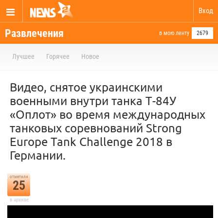
Вход
Развлечения
в мою ленту
2679
Лучшее
Горячее
Новое
Видео, снятое украинскими
военными внутри танка Т-84У
«Оплот» во время международных
танковых соревнований Strong
Europe Tank Challenge 2018 в
Германии.
отметили
25
в архиве