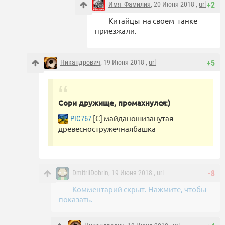
Имя_Фамилия
, 20 Июня 2018 ,
url
+2
Китайцы на своем танке
приезжали.
Никандрович
, 19 Июня 2018 ,
url
+5
Сори дружище, промахнулся:)
[С] майданошизанутая
PIC767
древесностружечнаябашка
DmitriiDobrin
, 19 Июня 2018 ,
url
-8
Комментарий скрыт. Нажмите, чтобы
показать.