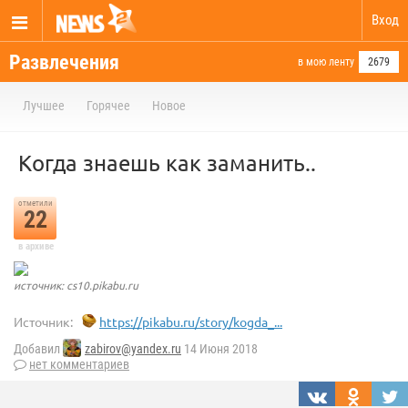
Вход
Развлечения
в мою ленту
2679
Лучшее
Горячее
Новое
Когда знаешь как заманить..
отметили
22
в архиве
источник: cs10.pikabu.ru
Источник:
https://pikabu.ru/story/kogda_...
Добавил
zabirov@yandex.ru
14 Июня 2018
нет комментариев