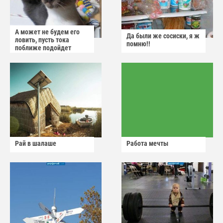
А может не будем его
Да были же сосиски, я ж
ловить, пусть тока
помню!!
поближе подойдет
Рай в шалаше
Работа мечты