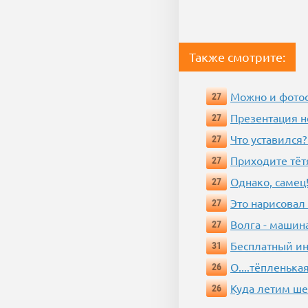
Также смотрите:
Можно и фотос
27
Презентация 
27
Что уставился?
27
Приходите тёт
27
Однако, самец!
27
Это нарисовал
27
Волга - машин
27
Бесплатный ин
31
О....тёпленькая
26
Куда летим ш
26