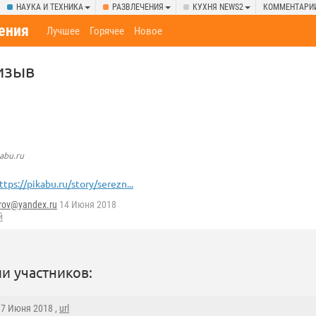
НАУКА И ТЕХНИКА
РАЗВЛЕЧЕНИЯ
КУХНЯ NEWS2
КОММЕНТАРИ
ения
Лучшее
Горячее
Новое
изыв
abu.ru
ttps://pikabu.ru/story/serezn...
rov@yandex.ru
14 Июня 2018
й
и участников:
17 Июня 2018 ,
url