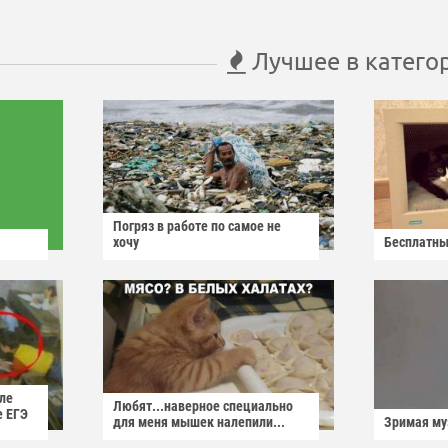
Лучшее в катего
Погряз в работе по самое не
хочу
Бесплатны
ле
Любят...наверное специально
е ЕГЭ
для меня мышек налепили...
Зримая м