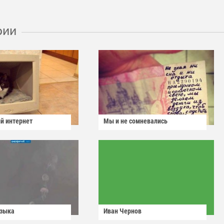
рии
й интернет
Мы и не сомневались
узыка
Иван Чернов