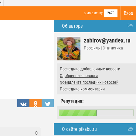
И
Вход
в мою ленту
2679
Об авторе
zabirov@yandex.ru
Профиль
|
Статистика
Последние добавленные новости
Одобренные новости
Френдлента последних новостей
Последние комментарии
Репутация:
О сайте pikabu.ru
0