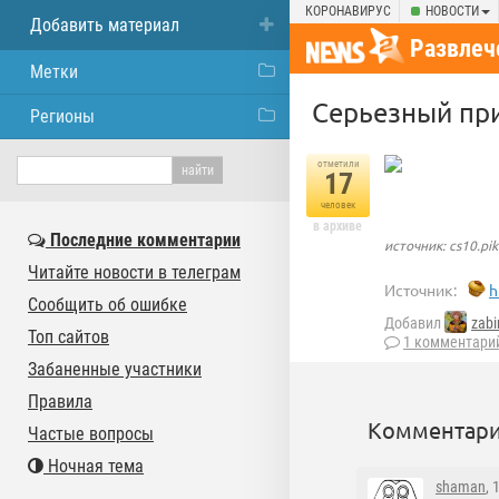
КОРОНАВИРУС
НОВОСТИ
Добавить материал
Развлеч
Метки
Серьезный пр
Регионы
отметили
17
человек
в архиве
Последние комментарии
источник: cs10.pik
Читайте новости в телеграм
Источник:
h
Сообщить об ошибке
Добавил
zabi
Топ сайтов
1 комментари
Забаненные участники
Правила
Комментари
Частые вопросы
Ночная тема
shaman
, 