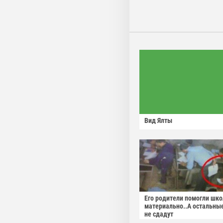
Вид Ялты
Его родители помогли шко
материально..А остальны
не сдадут