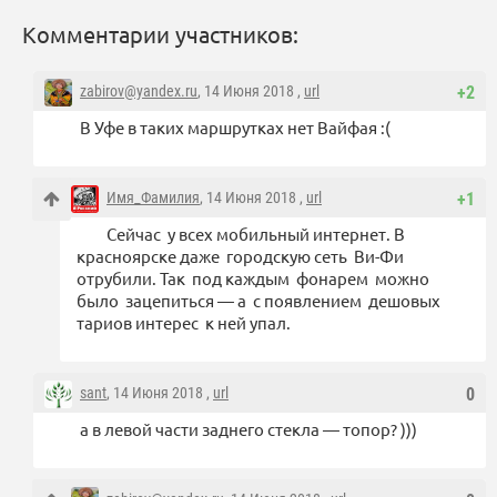
Комментарии участников:
zabirov@yandex.ru
, 14 Июня 2018 ,
url
+2
В Уфе в таких маршрутках нет Вайфая :(
Имя_Фамилия
, 14 Июня 2018 ,
url
+1
Сейчас у всех мобильный интернет. В
красноярске даже городскую сеть Ви-Фи
отрубили. Так под каждым фонарем можно
было зацепиться — а с появлением дешовых
тариов интерес к ней упал.
sant
, 14 Июня 2018 ,
url
0
а в левой части заднего стекла — топор? )))