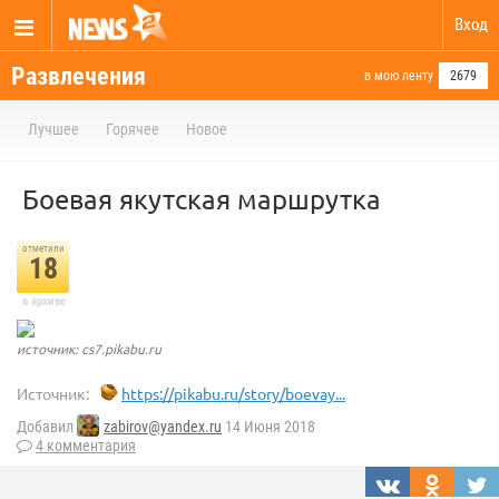
Вход
Развлечения
в мою ленту
2679
Лучшее
Горячее
Новое
Боевая якутская маршрутка
отметили
18
в архиве
источник: cs7.pikabu.ru
Источник:
https://pikabu.ru/story/boevay...
Добавил
zabirov@yandex.ru
14 Июня 2018
4 комментария