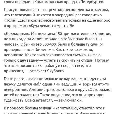
слова передает «Комсомольская правда в Петербурге».
Присутствовавшая на встрече корреспондентка отметила,
что телеведущий не хотел в очередной раз говорить о
«Поле чудес» и согласился ответить только на один вопрос
о программе: «Куда девается жратва?!»
«Докладываю. Мы печатаем 150 пригласительных билетов,
но я никогда за 27 лет не видел, чтобы в зале было 150
человек. Обычно это 300-400, было и больше тысячи! Я
проверял — все с билетами. Как такое возможно,
непонятно. Как только заканчивается съемка, я имею
только одну задачу — успеть выскочить из студии. Потому
что все бросаются к барабану и съедают все, что
принесли», — отмечает Якубович.
Гости рассовывают пирожные по карманам, кладут их за
пазуху, делится наблюдениями ведущий. «Творится что-то
невероятное. Администраторы только и орут: «Осторожно,
детей не задавите!» Такое ощущение, что они приходят
туда жрать. Все сметается», — заключил он.
В процессе беседы ведущий капитал-шоу отметил, что и
«сам за соленый огурец Родину продаст». Из-за лишнего