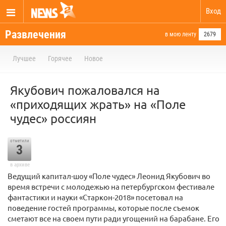
Вход
Развлечения
в мою ленту
2679
Лучшее
Горячее
Новое
Якубович пожаловался на
«приходящих жрать» на «Поле
чудес» россиян
отметили
3
в архиве
Ведущий капитал-шоу «Поле чудес» Леонид Якубович во
время встречи с молодежью на петербургском фестивале
фантастики и науки «Старкон-2018» посетовал на
поведение гостей программы, которые после съемок
сметают все на своем пути ради угощений на барабане. Его