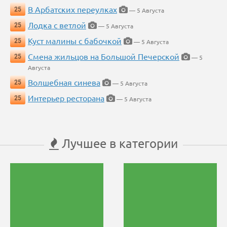
В Арбатских переулках
25
— 5 Августа
Лодка с ветлой
25
— 5 Августа
Куст малины с бабочкой
25
— 5 Августа
Смена жильцов на Большой Печерской
25
— 5
Августа
Волшебная синева
25
— 5 Августа
Интерьер ресторана
25
— 5 Августа
Лучшее в категории