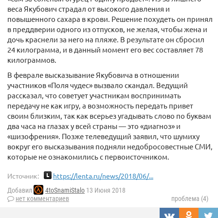
веса Якубович страдал от высокого давления и
повышенного сахара в крови. Решение похудеть он принял
в преддверии одного из отпусков, не желая, чтобы жена и
дочь краснели за него на пляже. В результате он сбросил
24 килограмма, и в данный момент его вес составляет 78
килограммов.
В феврале высказывание Якубовича в отношении
участников «Поля чудес» вызвало скандал. Ведущий
рассказал, что советует участникам воспринимать
передачу не как игру, а возможность передать привет
своим близким, так как всерьез угадывать слово по буквам
два часа на глазах у всей страны — это «диагноз» и
«шизофрения». Позже телеведущий заявил, что шумиху
вокруг его высказывания подняли недобросовестные СМИ,
которые не ознакомились с первоисточником.
Источник:
https://lenta.ru/news/2018/06/...
Добавил
4toSnamiStalo
13 Июня 2018
нет комментариев
проблема (4)