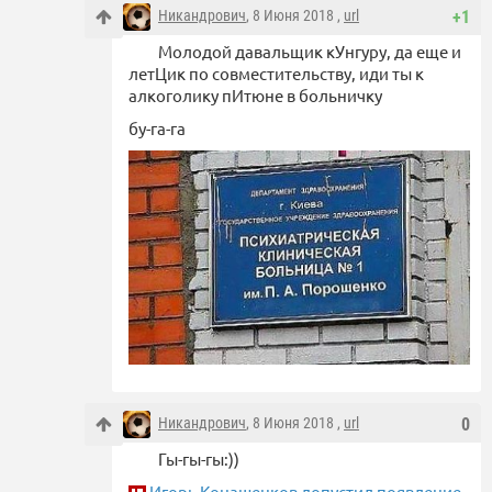
Никандрович
, 8 Июня 2018 ,
url
+1
Молодой давальщик кУнгуру, да еще и
летЦик по совместительству, иди ты к
алкоголику пИтюне в больничку
бу-га-га
Никандрович
, 8 Июня 2018 ,
url
0
Гы-гы-гы:))
Игорь Конашенков допустил появление