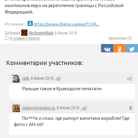
миллионов евро на укрепление границы с Российской
Федерацией.
Источник:
https://www.dialog.ua/war/1534...
Добавил
4toSnamiStalo
8 Июня 2018
8 комментариев
проблема (5)
Комментарии участников:
срф
, 8 Июня 2018 ,
url
+2
Раньше такое в Кракодиле печатали
zabirov@yandex.ru
, 8 Июня 2018 ,
url
0
Пи***ж и спам. где рапорт капитана корабля? Где
фото с АН-26?