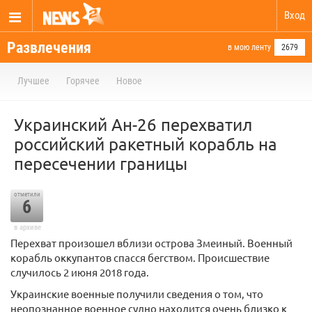
Вход
Развлечения
в мою ленту
2679
Лучшее
Горячее
Новое
Украинский Ан-26 перехватил
российский ракетный корабль на
пересечении границы
отметили
6
в архиве
Перехват произошел вблизи острова Змеиный. Военный
корабль оккупантов спасся бегством. Происшествие
случилось 2 июня 2018 года.
Украинские военные получили сведения о том, что
неопознанное военное судно находится очень близко к