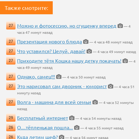
Также смотрите:
Можно и фотосессию, но сгущенку вперед
27
— 4
часа 47 минут назад
Презентация нового блюда
27
— 4 часа 48 минут назад
Что уставился? Целуй, давай!
27
— 4 часа 49 минут назад
Приходите тётя Кошка нашу детку покачать!
27
— 4
часа 49 минут назад
Однако, самец!!!
27
— 4 часа 50 минут назад
Это нарисовал сам дворник - юморист
27
— 4 часа 51
минуту назад
Волга - машина для всей семьи
27
— 4 часа 52 минуты
назад
Бесплатный интернет
29
— 4 часа 54 минуты назад
О....тёпленькая пошла...
26
— 4 часа 55 минут назад
Куда летим шеф?
26
— 4 часа 56 минут назад