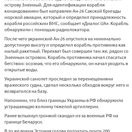
острову Змеиный. Для идентификации корабля
командованием был направлен Ан-26 Сакской бригады
морской авиации, который и определил принадлежность
корабля российским ВМС, сообщает «Диалог.UA». Корабль
обнаружили с помощью радиолокатора.
После чего украинский Ан-26 опустился на минимально
допустимую высоту и определил корабль противника как
малый ракетный. Перехват был совершен там же, рядом со
Змеиным островом. Корабль противника начал спасаться
бегством: осознав, что его обнаружили, он начал уходить в
открытые воды.
Украинский самолет проследил за перемещениями
вражеского судна, сделал несколько обходов вокруг него и
возвратился на базу.
Напомним, что близ границы Украины в РФ обнаружили
устрашающую колонну тяжелой артиллерии.
Ранее вспыхнул громкий скандал из-за военных РФ на
границе Беларуси.
В то же время Эстония готова потратить почти 200