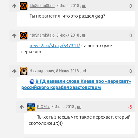
4toSnamiStalo
, 8 Июня 2018 ,
url
0
Ты не заметил, что это раздел gag?
4toSnamiStalo
, 8 Июня 2018 ,
url
0
news2.ru/story/547341/
- а вот это уже
серьезно.
Никандрович
, 8 Июня 2018 ,
url
0
В ГД назвали слова Киева про «перехват»
российского корабля хвастовством
PIC767
, 8 Июня 2018 ,
url
-3
Ты хоть знаешь что такое перехват, старый
скотоложец?:)))