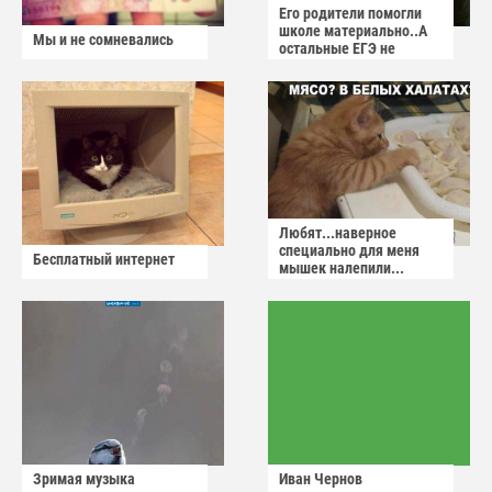
Его родители помогли
школе материально..А
Мы и не сомневались
остальные ЕГЭ не
сдадут
Любят...наверное
специально для меня
Бесплатный интернет
мышек налепили...
Зримая музыка
Иван Чернов