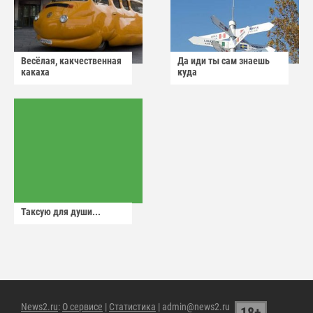
Весёлая, какчественная
Да иди ты сам знаешь
какаха
куда
Таксую для души...
News2.ru
:
О сервисе
|
Статистика
| admin@news2.ru
18+