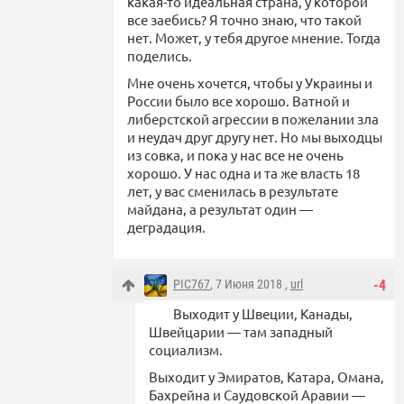
какая-то идеальная страна, у которой
все заебись? Я точно знаю, что такой
нет. Может, у тебя другое мнение. Тогда
поделись.
Мне очень хочется, чтобы у Украины и
России было все хорошо. Ватной и
либерстской агрессии в пожелании зла
и неудач друг другу нет. Но мы выходцы
из совка, и пока у нас все не очень
хорошо. У нас одна и та же власть 18
лет, у вас сменилась в результате
майдана, а результат один —
деградация.
PIC767
, 7 Июня 2018 ,
url
-4
Выходит у Швеции, Канады,
Швейцарии — там западный
социализм.
Выходит у Эмиратов, Катара, Омана,
Бахрейна и Саудовской Аравии —