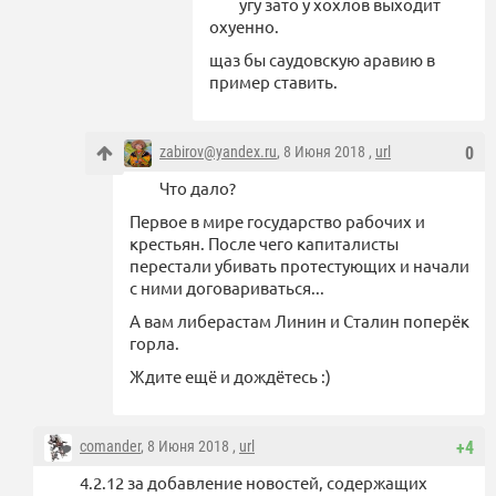
угу зато у хохлов выходит
охуенно.
щаз бы саудовскую аравию в
пример ставить.
zabirov@yandex.ru
, 8 Июня 2018 ,
url
0
Что дало?
Первое в мире государство рабочих и
крестьян. После чего капиталисты
перестали убивать протестующих и начали
с ними договариваться...
А вам либерастам Линин и Сталин поперёк
горла.
Ждите ещё и дождётесь :)
comander
, 8 Июня 2018 ,
url
+4
4.2.12 за добавление новостей, содержащих