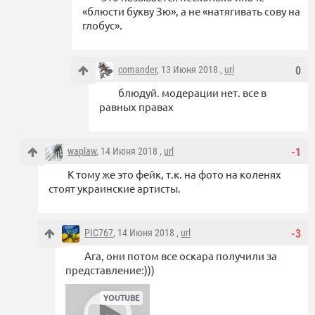
«блюсти букву Зю», а не «натягивать сову на
глобус».
comander
, 13 Июня 2018 ,
url
0
блюдуй. модерации нет. все в
равных правах
waplaw
, 14 Июня 2018 ,
url
-1
К тому же это фейк, т.к. на фото на коленях
стоят украинские артисты.
PIC767
, 14 Июня 2018 ,
url
-3
Ага, они потом все оскара получили за
представление:)))