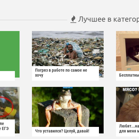
Лучшее в катего
Погряз в работе по самое не
хочу
Бесплатны
ле
Любят...н
е ЕГЭ
Что уставился? Целуй, давай!
для меня 