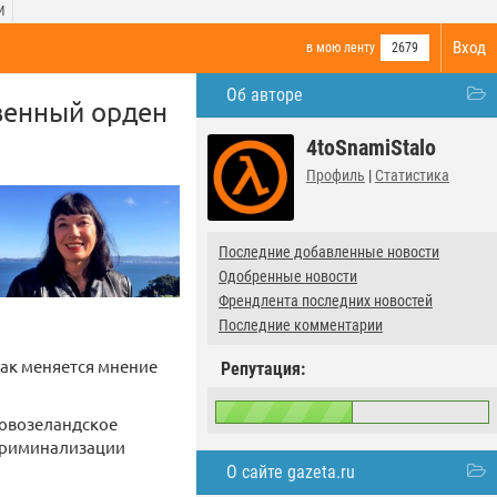
И
Вход
в мою ленту
2679
Об авторе
венный орден
4toSnamiStalo
Профиль
|
Статистика
Последние добавленные новости
Одобренные новости
Френдлента последних новостей
Последние комментарии
 как меняется мнение
Репутация:
Новозеландское
екриминализации
О сайте gazeta.ru