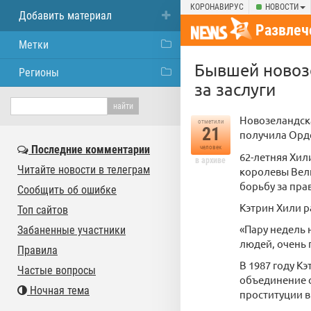
КОРОНАВИРУС
НОВОСТИ
Добавить материал
Развлеч
Метки
Бывшей новозе
Регионы
за заслуги
Новозеландска
отметили
21
получила Орде
Последние комментарии
человек
62-летняя Хил
в архиве
Читайте новости в телеграм
королевы Вели
борьбу за пра
Сообщить об ошибке
Кэтрин Хили ра
Топ сайтов
«Пару недель 
Забаненные участники
людей, очень 
Правила
В 1987 году К
Частые вопросы
объединение с
Ночная тема
проституции в