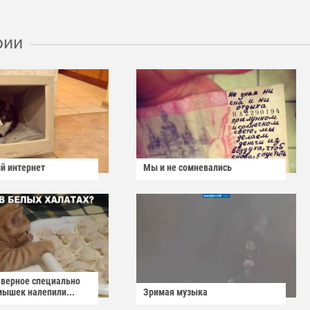
рии
й интернет
Мы и не сомневались
аверное специально
мышек налепили...
Зримая музыка