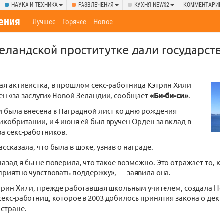
НАУКА И ТЕХНИКА
РАЗВЛЕЧЕНИЯ
КУХНЯ NEWS2
КОММЕНТАРИ
ения
Лучшее
Горячее
Новое
ландской проститутке дали государст
я активистка, в прошлом секс-работница Кэтрин Хили
н «за заслуги» Новой Зеландии, сообщает
«Би-би-си»
.
и была внесена в Наградной лист ко дню рождения
кобритании, и 4 июня ей был вручен Орден за вклад в
ва секс-работников.
ссказала, что была в шоке, узнав о награде.
назад я бы не поверила, что такое возможно. Это отражает то,
приятно чувствовать поддержку», — заявила она.
этрин Хили, прежде работавшая школьным учителем, создала 
екс-работниц, которое в 2003 добилось принятия закона о д
 стране.