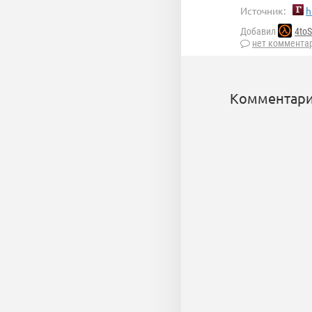
Источник:
h
Добавил
4toS
нет коммента
Комментари