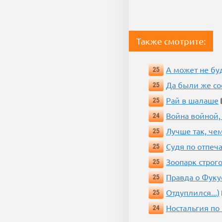
Также смотрите:
А может не бу
25
Да были же со
25
Рай в шалаше
25
Война войной,
24
Лучше так, че
25
Судя по отпеча
25
Зоопарк строг
25
Правда о Фук
25
Отдуплился...)
25
Ностальгия по
24