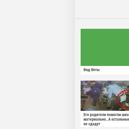
Вид Ялты
Его родители помогли шко
материально..А остальны
не сдадут