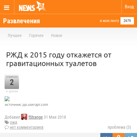
Вход
Развлечения
в мою ленту
2679
Лучшее
Горячее
Новое
РЖД к 2015 году откажется от
гравитационных туалетов
отметили
2
в архиве
источник: pp.userapi.com
Добавил
fStrange
31 Мая 2018
ржд
нет комментариев
проблема (3)