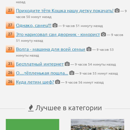
назад
Приходите тётя Кошка нашу детку покачать!
27
— 9
часов 50 минут назад
Однако, самец!!!
27
— 9 часов 51 минуту назад
Это нарисовал сам дворник - юморист
27
— 9 часов
51 минуту назад
Волга - машина для всей семьи
27
— 9 часов 53
минуты назад
Бесплатный интернет
31
— 9 часов 54 минуты назад
О....тёпленькая пошла...
26
— 9 часов 55 минут назад
Куда летим шеф?
26
— 9 часов 56 минут назад
Лучшее в категории