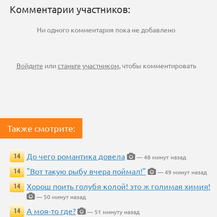
Комментарии участников:
Ни одного комментария пока не добавлено
Войдите
или
станьте участником
, чтобы комментировать
Также смотрите:
До чего романтика довела
14
— 48 минут назад
"Вот такую рыбу вчера поймал!"
14
— 49 минут назад
Хорош поить голубя колой! это ж голимая химия!
14
— 50 минут назад
А моя-то где?
14
— 51 минуту назад