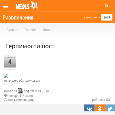
Вход
Развлечения
в мою ленту
2679
Лучшее
Горячее
Новое
Терпимости пост
отметили
4
в архиве
источник: pbs.twimg.com
Добавил
срф
29 Мая 2018
юмор
Россия
нет комментариев
проблема (3)