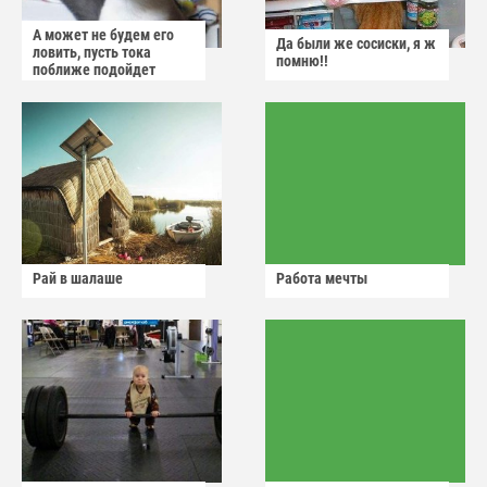
А может не будем его
Да были же сосиски, я ж
ловить, пусть тока
помню!!
поближе подойдет
Рай в шалаше
Работа мечты