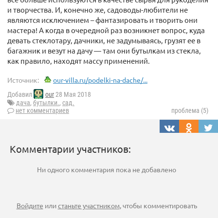
и творчества. И, конечно же, садоводы-любители не
являются исключением – фантазировать и творить они
мастера! А когда в очередной раз возникнет вопрос, куда
девать стеклотару, дачники, не задумываясь, грузят ее в
багажник и везут на дачу — там они бутылкам из стекла,
как правило, находят массу применений.
Источник:
our-villa.ru/podelki-na-dache/...
Добавил
our
28 Мая 2018
дача
,
бутылки.
,
сад.
нет комментариев
проблема (5)
Комментарии участников:
Ни одного комментария пока не добавлено
Войдите
или
станьте участником
, чтобы комментировать