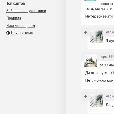
навигат
Топ сайтов
того, когда в 
Забаненные участники
Интереснее это
Правила
Частые вопросы
wapl
Ночная тема
Я ду
норд
, 24
за 13 ч
Да они шутят :)
Нет, можно коне
wapl
Да, 