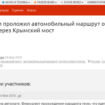
НАУКА И ТЕХНИКА
РАЗВЛЕЧЕНИЯ
КУХНЯ NEWS2
КОММЕНТАРИ
учшее
Горячее
Новое
м проложил автомобильный маршрут о
ерез Крымский мост
law
24 Мая 2018
,
крымский мост
,
автомобильный маршрут адлер-севастополь
Россия
,
Со
ев
и участников:
24 Мая 2018 ,
url
на автомате. Фикисруют прохождение маршрута теми, что едет