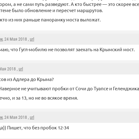
ором, а не сами путь разведуют. А кто быстрее — это скорее все
системе было обновление и пересчет маршрутов.
 кто из них раньше панорамку моста выложат.
aw
, 24 Мая 2018 ,
url
маю, что Гугл-мобилю не позволят заехать на Крымский мост.
 Мая 2018 ,
url
асов из Адлера до Крыма?
 Наверное не учитывают пробки от Сочи до Туапсе и Геленджика
чно, и за 13, но не во всякое время.
aw
, 24 Мая 2018 ,
url
да)) Пишет, что без пробок 12-34