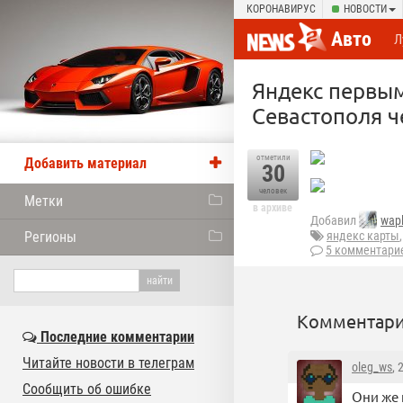
КОРОНАВИРУС
НОВОСТИ
Авто
Л
Яндекс первы
Севастополя ч
отметили
Добавить материал
30
человек
Метки
в архиве
Добавил
wap
Регионы
яндекс карты
5 комментари
Комментари
Последние комментарии
Читайте новости в телеграм
oleg_ws
, 
Сообщить об ошибке
Они же 