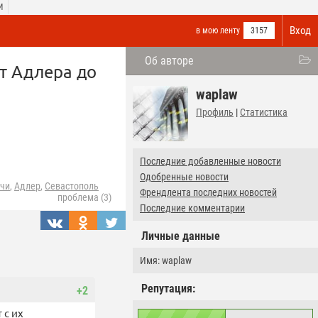
И
Вход
в мою ленту
3157
Об авторе
т Адлера до
waplaw
Профиль
|
Статистика
Последние добавленные новости
Одобренные новости
чи
,
Адлер
,
Севастополь
Френдлента последних новостей
проблема (3)
Последние комментарии
Личные данные
Имя: waplaw
Репутация:
+2
 с их