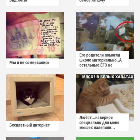
Вид Ялты
самое не хочу
Его родители помогли
школе материально..А
Мы и не сомневались
остальные ЕГЭ не
сдадут
Любят...наверное
специально для меня
Бесплатный интернет
мышек налепили...