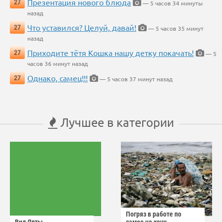
Презентация нового блюда
27
— 5 часов 34 минуты
назад
Что уставился? Целуй, давай!
27
— 5 часов 35 минут
назад
Приходите тётя Кошка нашу детку покачать!
27
— 5
часов 36 минут назад
Однако, самец!!!
27
— 5 часов 37 минут назад
Лучшее в категории
Погряз в работе по