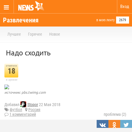
Вход
Развлечения
в мою ленту
2679
Лучшее
Горячее
Новое
Надо сходить
отметили
18
в архиве
источник: pbs.twimg.com
Добавил
Stopor
22 Мая 2018
футбол
Россия
1 комментарий
проблема (2)