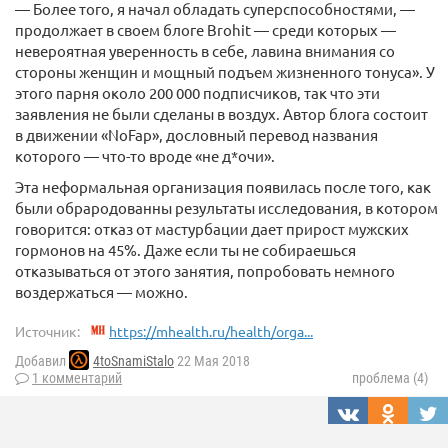
— Более того, я начал обладать суперспособностями, —
продолжает в своем блоге Brohit — среди которых —
невероятная уверенность в себе, лавина внимания со
стороны женщин и мощный подъем жизненного тонуса». У
этого парня около 200 000 подписчиков, так что эти
заявления не были сделаны в воздух. Автор блога состоит
в движении «NoFap», дословный перевод названия
которого — что-то вроде «не д*очи».
Эта неформальная организация появилась после того, как
были обрародованны результаты исследования, в котором
говорится: отказ от мастурбации дает прирост мужских
гормонов на 45%. Даже если ты не собираешься
отказываться от этого занятия, попробовать немного
воздержаться — можно.
Источник:
https://mhealth.ru/health/orga...
Добавил
4toSnamiStalo
22 Мая 2018
1 комментарий
проблема (4)