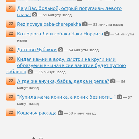
Да у Вас, больной, острый попугаизм левого
21
глаза!
— 51 минуту назад
Rezinovaya baba-cherepakha
22
— 53 минуты назад
Кот Брюса Ли и собака Чака Норриса
22
— 54 минуты
назад
Детство Чубакки
22
— 54 минуты назад
Кидая камни в воду, смотри на круги ими
22
образуемые - иначе сие занятие будет пустою
забавою
— 55 минут назад
А где же внучка, бабка, дедка и репка?
22
— 56
минут назад
"Купила мама коника, а коник без ноги..."
22
— 57
минут назад
Кошачья рассада
22
— 58 минут назад