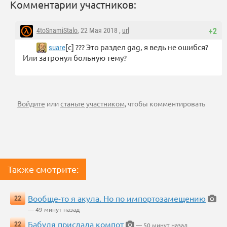
Комментарии участников:
4toSnamiStalo
, 22 Мая 2018 ,
url
+2
[с] ??? Это раздел gag, я ведь не ошибся?
suare
Или затронул больную тему?
Войдите
или
станьте участником
, чтобы комментировать
Также смотрите:
Вообще-то я акула. Но по импортозамещению
22
— 49 минут назад
Бабуля прислала компот
22
— 50 минут назад