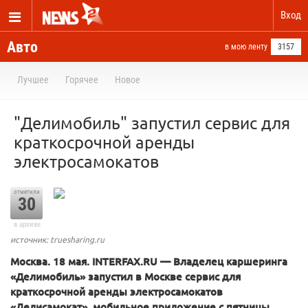
Вход
Авто
в мою ленту
3157
Лучшее
Горячее
Новое
"Делимобиль" запустил сервис для
краткосрочной аренды
электросамокатов
отметили
30
в архиве
источник: truesharing.ru
Москва. 18 мая. INTERFAX.RU — Владелец каршеринга
«Делимобиль» запустил в Москве сервис для
краткосрочной аренды электросамокатов
«Делисамокат», мобильное приложение с пятницы