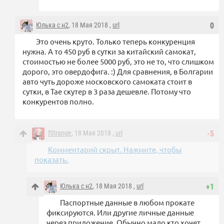
Юлька с н2
, 18 Мая 2018 ,
url
0
Это очень круто. Только теперь конкуренция
нужна. А то 450 руб в сутки за китайский самокат,
стоимостью не более 5000 руб, это не то, что слишком
дорого, это овердофига. :) Для сравнения, в Болгарии
авто чуть дороже московского самоката стоит в
сутки, в Тае скутер в 3 раза дешевле. Потому что
конкурентов полно.
fStrange
, 18 Мая 2018 ,
url
-5
Комментарий скрыт. Нажмите, чтобы
показать.
Юлька с н2
, 18 Мая 2018 ,
url
+1
Паспортные данные в любом прокате
фиксируются. Или другие личные данные
через приложение. Обычно мало кто хочет