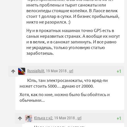
иметь проблемы и тырит самокаты или
велосипеды стоящие копейки. В Лаосе велик
стоит 1 доллар в сутки. И бизнес прибыльный,
никто не разорился. :)
Ну и в прокатных машинах точно GPS есть в
самых неразвитых странах. А вообще их могут
и в велик, и в самокат запихнуть. И все равно
не украдешь, только уголовную статью
заработаешь.
RussiaRulit
, 19 Мая 2018 ,
url
+1
Юль, там электросамокаты, что вряд-ли
может стоить 5000… думаю от 20000.
Хотя, как по мне, можно было бы обойтись и
обычными...
Юлька с н2
, 19 Мая 2018 ,
url
+1