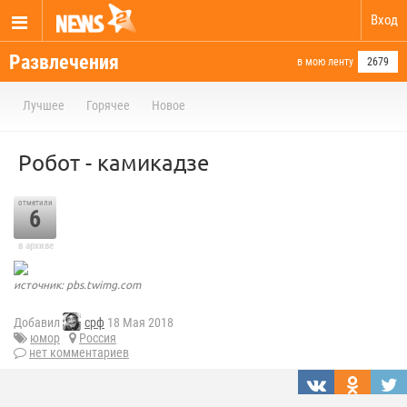
Вход
Развлечения
в мою ленту
2679
Лучшее
Горячее
Новое
Робот - камикадзе
отметили
6
в архиве
источник: pbs.twimg.com
Добавил
срф
18 Мая 2018
юмор
Россия
нет комментариев