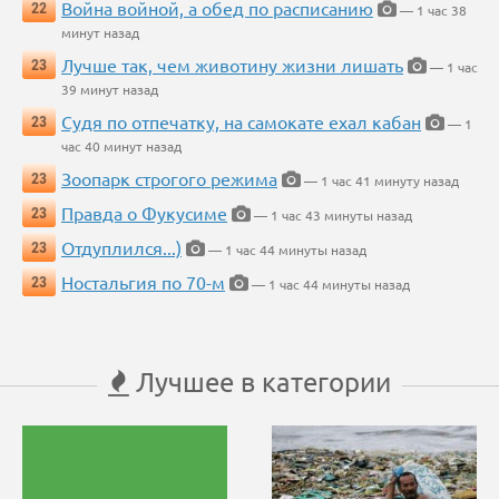
Война войной, а обед по расписанию
22
— 1 час 38
минут назад
Лучше так, чем животину жизни лишать
23
— 1 час
39 минут назад
Судя по отпечатку, на самокате ехал кабан
23
— 1
час 40 минут назад
Зоопарк строгого режима
23
— 1 час 41 минуту назад
Правда о Фукусиме
23
— 1 час 43 минуты назад
Отдуплился...)
23
— 1 час 44 минуты назад
Ностальгия по 70-м
23
— 1 час 44 минуты назад
Лучшее в категории