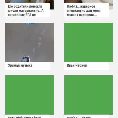
Его родители помогли
Любят...наверное
школе материально..А
специально для меня
остальные ЕГЭ не
мышек налепили...
сдадут
Зримая музыка
Иван Чернов