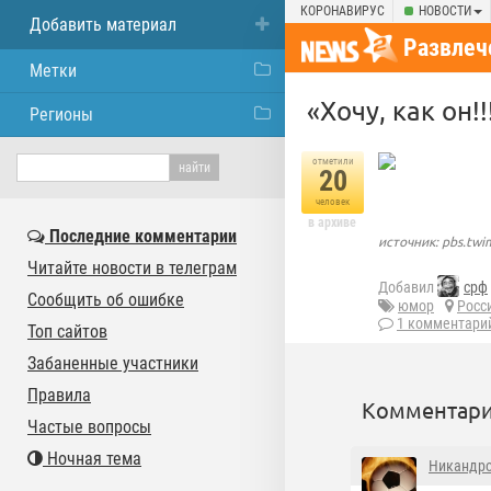
КОРОНАВИРУС
НОВОСТИ
Добавить материал
Развлеч
Метки
«Хочу, как он!
Регионы
отметили
20
человек
в архиве
Последние комментарии
источник: pbs.tw
Читайте новости в телеграм
Добавил
срф
Сообщить об ошибке
юмор
Росс
1 комментари
Топ сайтов
Забаненные участники
Правила
Комментари
Частые вопросы
Ночная тема
Никандр