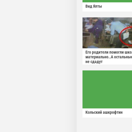
Вид Ялты
Его родители помогли шко
материально..А остальны
не сдадут
Кольский ашкрофтин