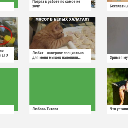
Погряз в работе по самое не
хочу
Бесплатны
ле
Любят...наверное специально
е ЕГЭ
для меня мышек налепили...
Зримая м
Любовь Титова
Что устави