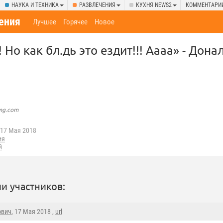
НАУКА И ТЕХНИКА
РАЗВЛЕЧЕНИЯ
КУХНЯ NEWS2
КОММЕНТАРИ
ения
Лучшее
Горячее
Новое
!! Но как бл.дь это ездит!!! Аааа» - Дон
img.com
17 Мая 2018
ия
й
и участников:
ович
, 17 Мая 2018 ,
url