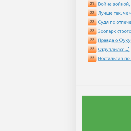
Война войной,
21
Лучше так, че
22
Судя по отпеча
22
Зоопарк строг
22
Правда о Фук
22
Отдуплился...)
22
Ностальгия по
22