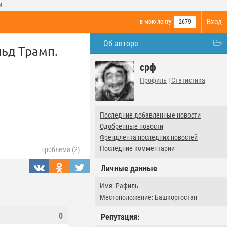
И
Вход
в мою ленту
2679
Об авторе
альд Трамп.
срф
Профиль
|
Статистика
Последние добавленные новости
Одобренные новости
Френдлента последних новостей
Последние комментарии
проблема (2)
Личные данные
Имя: Рафиль
Местоположение: Башкортостан
0
Репутация: