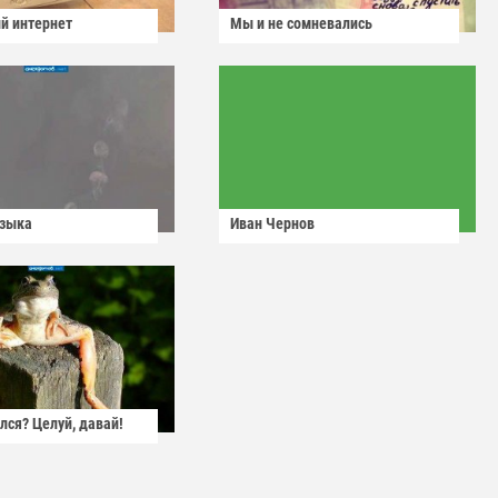
й интернет
Мы и не сомневались
узыка
Иван Чернов
лся? Целуй, давай!