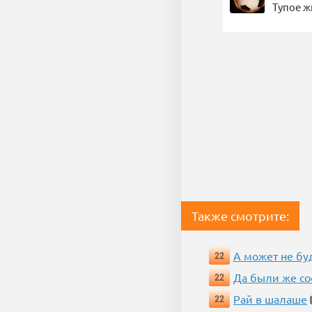
Тупое 
Также смотрите:
А может не бу
22
Да были же со
22
Рай в шалаше
22