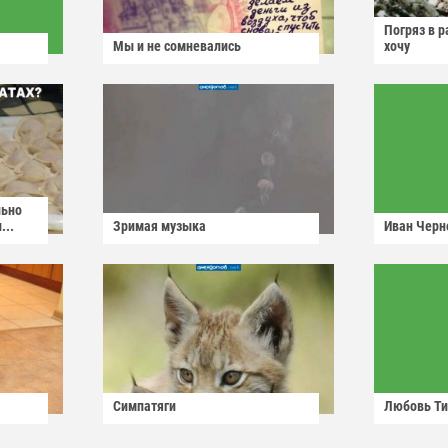
Погряз в р
Мы и не сомневались
хочу
льно
...
Зримая музыка
Иван Черн
Симпатяги
Любовь Ти