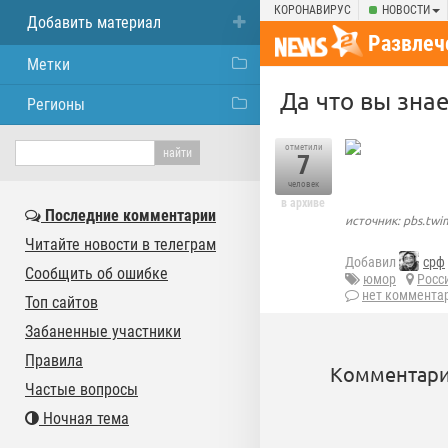
КОРОНАВИРУС
НОВОСТИ
Добавить материал
Развлеч
Метки
Да что вы зна
Регионы
отметили
7
человек
в архиве
Последние комментарии
источник: pbs.tw
Читайте новости в телеграм
Добавил
срф
Сообщить об ошибке
юмор
Росс
нет коммента
Топ сайтов
Забаненные участники
Правила
Комментари
Частые вопросы
Ночная тема