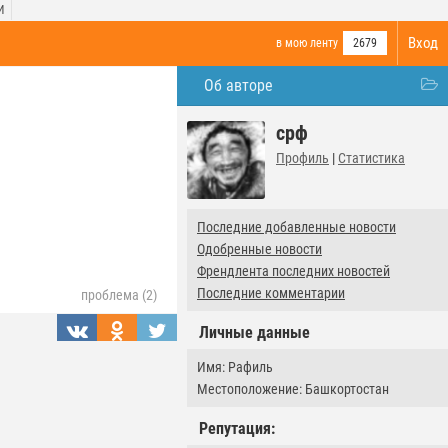
И
Вход
в мою ленту
2679
Об авторе
срф
Профиль
|
Статистика
Последние добавленные новости
Одобренные новости
Френдлента последних новостей
Последние комментарии
проблема (2)
Личные данные
Имя: Рафиль
Местоположение: Башкортостан
Репутация: