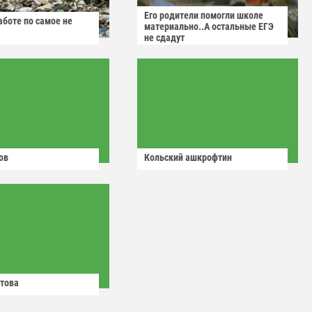
Его родители помогли школе
аботе по самое не
материально..А остальные ЕГЭ
не сдадут
ов
Кольский ашкрофтин
това