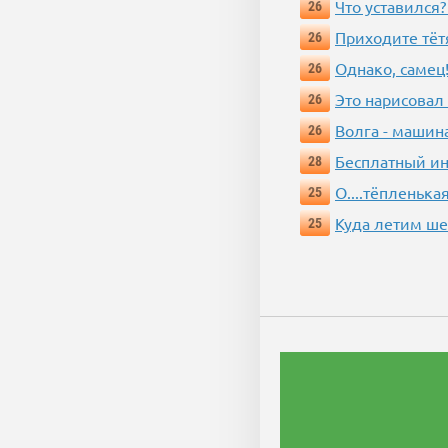
Что уставился?
26
Приходите тёт
26
Однако, самец!
26
Это нарисовал
26
Волга - машин
26
Бесплатный ин
28
О....тёпленькая
25
Куда летим ш
25